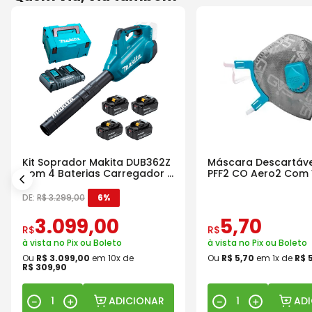
Kit Soprador Makita DUB362Z
Máscara Descartáve
com 4 Baterias Carregador e
PFF2 CO Aero2 Com 
Maleta
DE:
R$
3
.
299
,
00
6%
3
.
099
,
00
5
,
70
R$
R$
à vista no Pix ou Boleto
à vista no Pix ou Boleto
Ou
R$
3
.
099
,
00
em
10
x de
Ou
R$
5
,
70
em
1
x de
R$
R$
309
,
90
ADICIONAR
AD
－
＋
－
＋