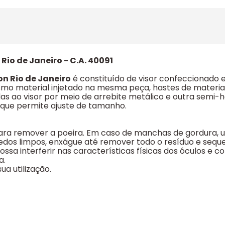
Rio de Janeiro - C.A. 40091
on Rio de Janeiro
é constituído de visor confeccionado
esmo material injetado na mesma peça, hastes de materia
s ao visor por meio de arrebite metálico e outra semi-
 que permite ajuste de tamanho.
ra remover a poeira. Em caso de manchas de gordura, ut
edos limpos, enxágue até remover todo o resíduo e seq
sa interferir nas características físicas dos óculos e c
a.
ua utilização.