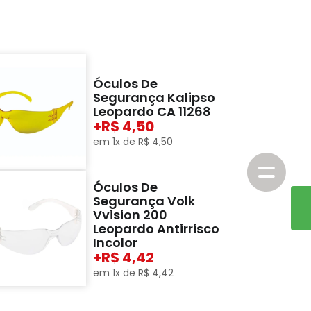
Óculos De
Segurança Kalipso
Leopardo CA 11268
+
4,50
em
1
x de
R$
4
,
50
Óculos De
Segurança Volk
Vvision 200
Leopardo Antirrisco
Incolor
+
4,42
em
1
x de
R$
4
,
42