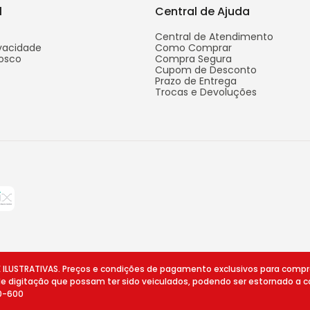
l
Central de Ajuda
Central de Atendimento
ivacidade
Como Comprar
osco
Compra Segura
Cupom de Desconto
Prazo de Entrega
Trocas e Devoluções
STRATIVAS. Preços e condições de pagamento exclusivos para compras v
 de digitação que possam ter sido veiculados, podendo ser estornado a c
10-600