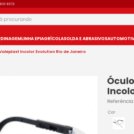
9610 8372
 procurando
USCADOS
RDINAGEM
LINHA EPI
AGRÍCOLA
SOLDA E ABRASIVOS
AUTOMOTIVO
leplast Incolor Evolution Rio de Janeiro
Óculo
Incolo
Referência
Cor