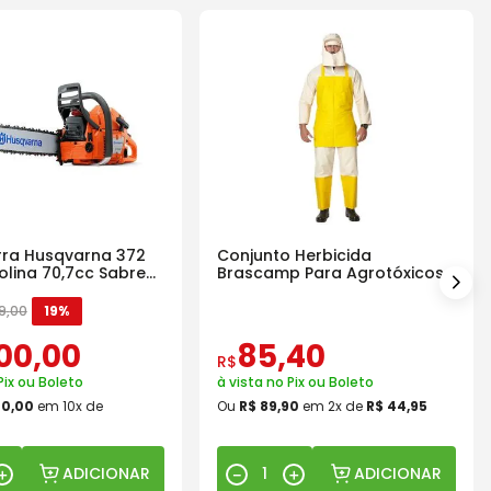
ra Husqvarna 372
Conjunto Herbicida
olina 70,7cc Sabre
Brascamp Para Agrotóxicos
30 Lavagens
9
,
00
19%
00
,
00
85
,
40
R$
Pix ou Boleto
à vista no Pix ou Boleto
00
,
00
em
10
x de
Ou
R$
89
,
90
em
2
x de
R$
44
,
95
ADICIONAR
ADICIONAR
＋
－
＋