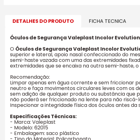
DETALHES DO PRODUTO
FICHA TECNICA
Óculos de Segurança Valeplast Incolor Evolution 
O
Óculos de Segurança Valeplast Incolor Evoluti
superior e lateral, apoio nasal confeccionado do m
semi-haste vazada com uma das extremidades fixada
extremidades que se encaixa na outra semi-haste, o
Recomendação:
Limpar apenas em água corrente e sem friccionar pa
neutro e faça movimentos circulares leves com os d
sem adição de qualquer produto ou substância que pos
não poderá ser friccionado na lente para não riscá-l
Inspecionar a integridade física dos óculos antes da s
Especificações Técnicas:
- Marca: Valeplast
- Modelo: 62015
- Embalagem: saco plástico
- Tipo do Material: Policarbonato