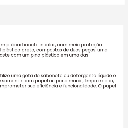
 em policarbonato incolor, com meia proteção
l plástico preto, compostas de duas peças: uma
haste com um pino plástico em uma das
ilize uma gota de sabonete ou detergente líquido e
ue somente com papel ou pano macio, limpo e seco,
omprometer sua eficiência e funcionalidade. O papel