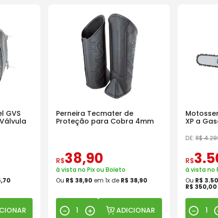
l GVS
Perneira Tecmater de
Motosser
Válvula
Proteção para Cobra 4mm
XP a Gas
18 Pol
DE:
R$
4
.
29
38
,
90
3
.
5
R$
R$
à vista no Pix ou Boleto
à vista no 
5
,
70
Ou
R$
38
,
90
em
1
x de
R$
38
,
90
Ou
R$
3
.
5
R$
350
,
00
ICIONAR
ADICIONAR
－
＋
－