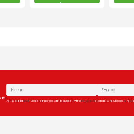
as:
Ao se cadastrar você concorda em receber e-mails promocionais e novidades. Sai