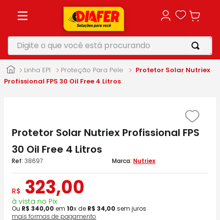
Digite o que você está procurando
TERMOS MAIS BUSCADOS
Linha EPI
Proteção Para Pele
Protetor Solar Nutriex
1
º
motosserra
Profissional FPS 30 Oil Free 4 Litros
2
º
furadeira
3
º
makita
Protetor Solar Nutriex Profissional FPS
4
º
parafusadeira
30 Oil Free 4 Litros
5
º
vonixx
:
38697
Nutriex
323
,
00
R$
à vista no Pix
Ou
R$
340
,
00
em
10
x de
R$
34
,
00
sem juros
mais formas de pagamento