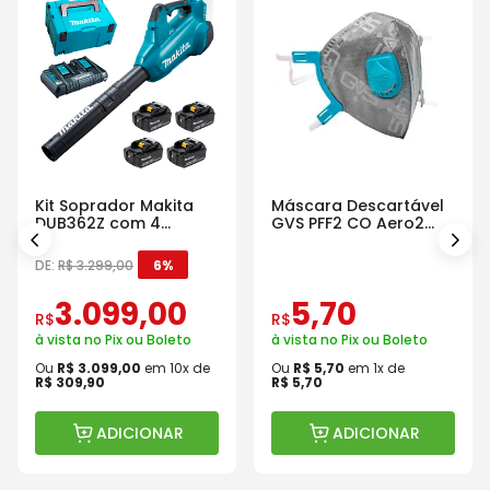
Kit Soprador Makita
Máscara Descartável
DUB362Z com 4
GVS PFF2 CO Aero2
Baterias Carregador e
Com Válvula
Maleta
DE:
R$
3
.
299
,
00
6%
3
.
099
,
00
5
,
70
R$
R$
à vista no Pix ou Boleto
à vista no Pix ou Boleto
Ou
R$
3
.
099
,
00
em
10
x de
Ou
R$
5
,
70
em
1
x de
R$
309
,
90
R$
5
,
70
ADICIONAR
ADICIONAR