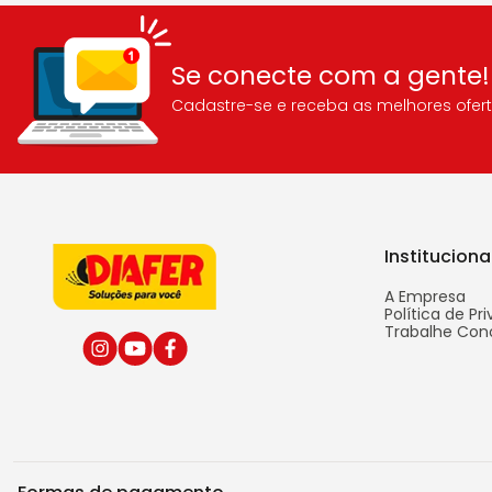
Se conecte com a gente!
Cadastre-se e receba as melhores ofert
Instituciona
A Empresa
Política de Pr
Trabalhe Con