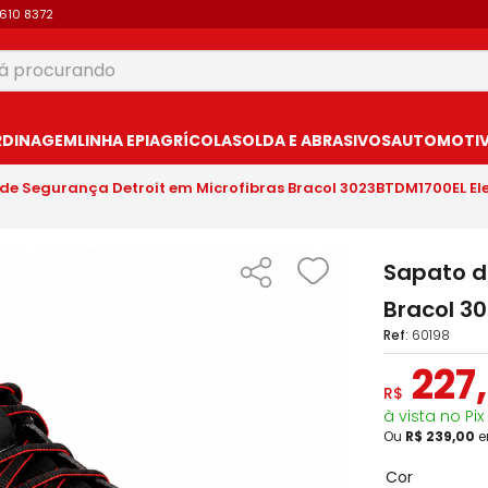
9610 8372
 procurando
USCADOS
RDINAGEM
LINHA EPI
AGRÍCOLA
SOLDA E ABRASIVOS
AUTOMOTIVO
de Segurança Detroit em Microfibras Bracol 3023BTDM1700EL Ele
Sapato d
Bracol 30
:
60198
227
,
R$
à vista no Pix
Ou
R$
239
,
00
Cor