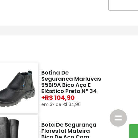
Botina De
Segurança Marluvas
95B19A Bico Aço E
Elástico Preto Nº 34
+
104,90
em
3
x de
R$
34
,
96
Bota De Segurança
Florestal Mateira
Bico De Aço Com