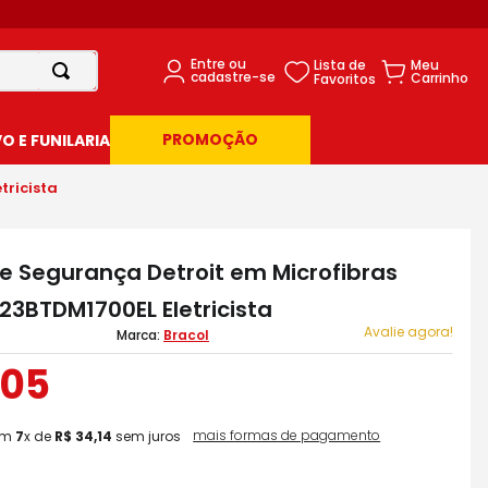
PROMOÇÃO
 E FUNILARIA
tricista
e Segurança Detroit em Microfibras
23BTDM1700EL Eletricista
Avalie agora!
Bracol
05
mais formas de pagamento
em
7
x de
R$
34
,
14
sem juros