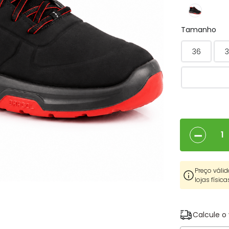
Tamanho
36
3
－
Preço válid
lojas física
Calcule o 