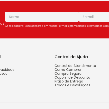
as:
Ao se cadastrar você concorda em receber e-mails promocionais e novidades. Sai
l
Central de Ajuda
Central de Atendimento
ivacidade
Como Comprar
osco
Compra Segura
Cupom de Desconto
Prazo de Entrega
Trocas e Devoluções