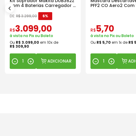
Kit Soprador Makita DUB362Z
Máscara Descartáve
com 4 Baterias Carregador e
PFF2 CO Aero2 Com 
Maleta
DE:
R$
3
.
299
,
00
6%
3
.
099
,
00
5
,
70
R$
R$
à vista no Pix ou Boleto
à vista no Pix ou Boleto
Ou
R$
3
.
099
,
00
em
10
x de
Ou
R$
5
,
70
em
1
x de
R$
R$
309
,
90
ADICIONAR
AD
－
＋
－
＋