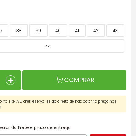
7
38
39
40
41
42
43
44
＋
COMPRAR
o no site. A Diafer reserva-se ao direito de não cobrir o preço nas
s.
valor do Frete e prazo de entrega