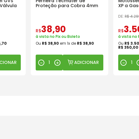
l GVS
Perneira Tecmater de
Motosser
Válvula
Proteção para Cobra 4mm
XP a Gas
18 Pol
DE:
R$
4
.
29
38
,
90
3
.
5
R$
R$
à vista no Pix ou Boleto
à vista no 
5
,
70
Ou
R$
38
,
90
em
1
x de
R$
38
,
90
Ou
R$
3
.
5
R$
350
,
00
ICIONAR
ADICIONAR
－
＋
－