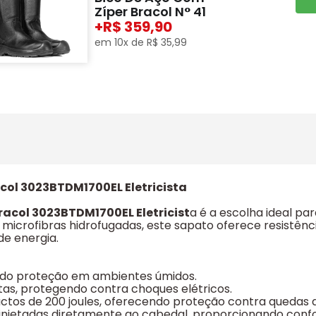
Zíper Bracol N° 41
+
359,90
em
10
x de
R$
35
,
99
col 3023BTDM1700EL Eletricista
racol 3023BTDM1700EL Eletricist
a é a escolha ideal pa
microfibras hidrofugadas, este sapato oferece resistênci
de energia.
tindo proteção em ambientes úmidos.
istas, protegendo contra choques elétricos.
pactos de 200 joules, oferecendo proteção contra quedas 
injetadas diretamente ao cabedal, proporcionando confor