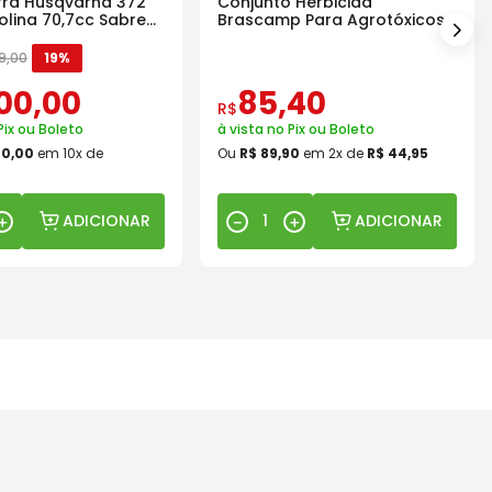
ra Husqvarna 372
Conjunto Herbicida
olina 70,7cc Sabre
Brascamp Para Agrotóxicos
30 Lavagens
9
,
00
19%
00
,
00
85
,
40
R$
Pix ou Boleto
à vista no Pix ou Boleto
00
,
00
em
10
x de
Ou
R$
89
,
90
em
2
x de
R$
44
,
95
ADICIONAR
ADICIONAR
＋
－
＋