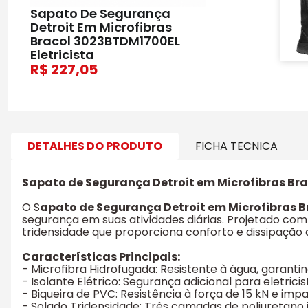
Sapato De Segurança
Detroit Em Microfibras
Bracol 3023BTDM1700EL
Eletricista
227,05
DETALHES DO PRODUTO
FICHA TECNICA
Sapato de Segurança Detroit em Microfibras Bra
O S
apato de Segurança Detroit em Microfibras B
segurança em suas atividades diárias. Projetado com 
tridensidade que proporciona conforto e dissipação 
Características Principais:
- Microfibra Hidrofugada: Resistente à água, garan
- Isolante Elétrico: Segurança adicional para eletric
- Biqueira de PVC: Resistência à força de 15 kN e im
- Solado Tridensidade: Três camadas de poliuretano 