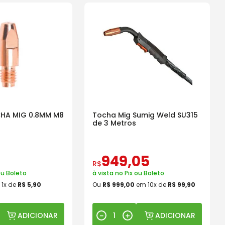
CHA MIG 0.8MM M8
Tocha Mig Sumig Weld SU315
de 3 Metros
949
,
05
R$
ou Boleto
à vista no Pix ou Boleto
m
1
x de
R$
5
,
90
Ou
R$
999
,
00
em
10
x de
R$
99
,
90
ADICIONAR
ADICIONAR
－
＋