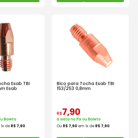
ocha Esab TBI
Bico para Tocha Esab TBI
mm Esab
153/253 0,8mm
7
,
90
R$
ou Boleto
à vista no Pix ou Boleto
m
1
x de
R$
7
,
90
Ou
R$
7
,
90
em
1
x de
R$
7
,
90