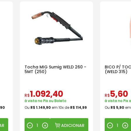
Tocha MIG Sumig WELD 260 -
BICO P/ TO
5MT (250)
(WELD 315)
1
.
092
,
40
5
,
60
R$
R$
à vista no Pix ou Boleto
à vista no Pix 
90
Ou
R$
1
.
149
,
90
em
10
x de
R$
114
,
99
Ou
R$
5
,
90
e
AR
ADICIONAR
－
＋
－
＋