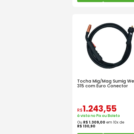
Tocha Mig/Mag Sumig We
315 com Euro Conector
1
.
243
,
55
R$
à vista no Pix ou Boleto
Ou
R$
1
.
309
,
00
em
10
x de
R$
130
,
90