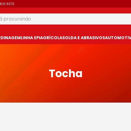
9610 8372
 procurando
USCADOS
RDINAGEM
LINHA EPI
AGRÍCOLA
SOLDA E ABRASIVOS
AUTOMOTIVO
Tocha