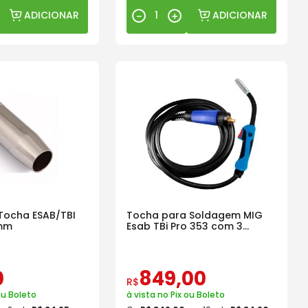
ADICIONAR
ADICIONAR
－
＋
Tocha ESAB/TBI
Tocha para Soldagem MIG
mm
Esab TBi Pro 353 com 3
Metros
0
849
,
00
R$
ou Boleto
à vista no Pix ou Boleto