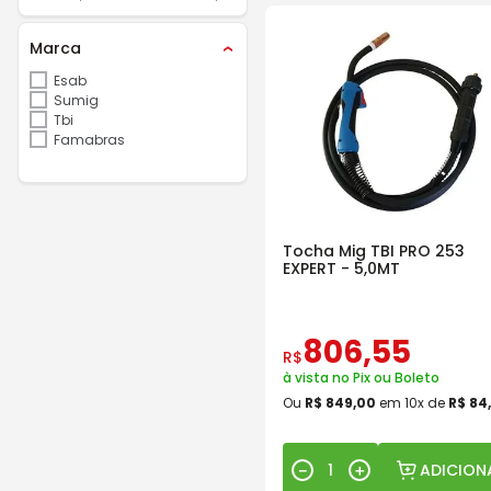
Marca
Esab
Sumig
Tbi
Famabras
Tocha Mig TBI PRO 253
EXPERT - 5,0MT
806
,
55
R$
à vista no Pix ou Boleto
Ou
R$
849
,
00
em
10
x de
R$
84
,
ADICION
－
＋