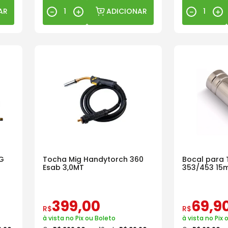
AR
ADICIONAR
－
＋
－
＋
G
Tocha Mig Handytorch 360
Bocal para 
Esab 3,0MT
353/453 15
399
,
00
69
,
9
R$
R$
à vista no Pix ou Boleto
à vista no Pix 