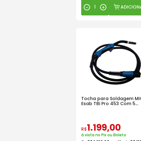
ADICION
－
＋
Tocha para Soldagem MI
Esab TBi Pro 453 Com 5
Metros
1
.
199
,
00
R$
à vista no Pix ou Boleto