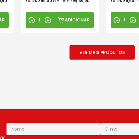
9
,
90
Ou
R$
399
,
00
em
10
x de
R$
39
,
90
Ou
R$
69
,
90
e
AR
ADICIONAR
－
＋
－
＋
as: