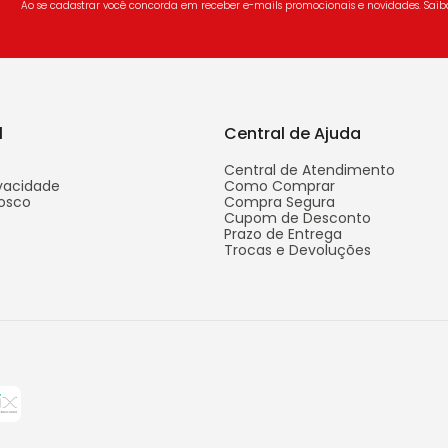
Ao se cadastrar você concorda em receber e-mails promocionais e novidades. Sai
l
Central de Ajuda
Central de Atendimento
ivacidade
Como Comprar
osco
Compra Segura
Cupom de Desconto
Prazo de Entrega
Trocas e Devoluções