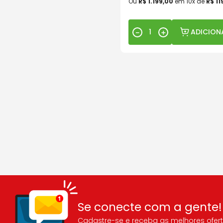
Ou
R$
1
.
199
,
00
em
10
x de
R$
11
ADICION
－
＋
Se conecte com a gente!
Cadastre-se e receba as melhores ofert