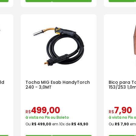
ld
Tocha MIG Esab HandyTorch
Bico para T
240 - 3,0MT
153/253 1,0
499
,
00
7
,
90
R$
R$
à vista no Pix ou Boleto
à vista no Pix 
Ou
R$
499
,
00
em
10
x de
R$
49
,
90
Ou
R$
7
,
90
e