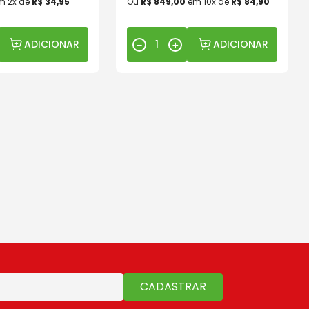
m
2
x de
R$
34
,
95
Ou
R$
849
,
00
em
10
x de
R$
84
,
90
ADICIONAR
ADICIONAR
－
＋
CADASTRAR