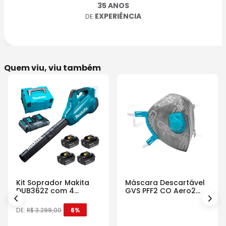
35 ANOS
EXPERIÊNCIA
DE
Quem viu, viu também
Kit Soprador Makita
Máscara Descartável
DUB362Z com 4
GVS PFF2 CO Aero2
Baterias Carregador e
Com Válvula
Maleta
DE:
R$
3
.
299
,
00
6%