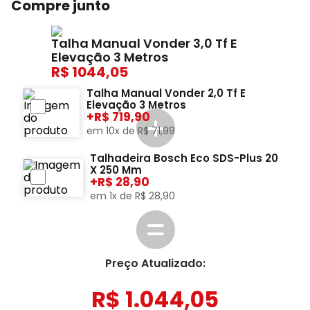
Compre junto
Talha Manual Vonder 3,0 Tf E
Elevação 3 Metros
1044,05
Talha Manual Vonder 2,0 Tf E
Elevação 3 Metros
+
719,90
em
10
x de
R$
71
,
99
Talhadeira Bosch Eco SDS-Plus 20
X 250 Mm
+
28,90
em
1
x de
R$
28
,
90
Preço Atualizado:
R$
1
.
044
,
05