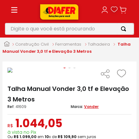
Digite o que você está procurando
TERMOS MAIS BUSCADOS
Construção Civil
Ferramentas
Talhadeira
Talha
1
º
motosserra
Manual Vonder 3,0 tf e Elevação 3 Metros
2
º
furadeira
3
º
makita
4
º
parafusadeira
Talha Manual Vonder 3,0 tf e Elevação
5
º
vonixx
3 Metros
:
41609
Vonder
1
.
044
,
05
R$
à vista no Pix
Ou
R$
1
.
099
,
00
em
10
x de
R$
109
,
90
sem juros