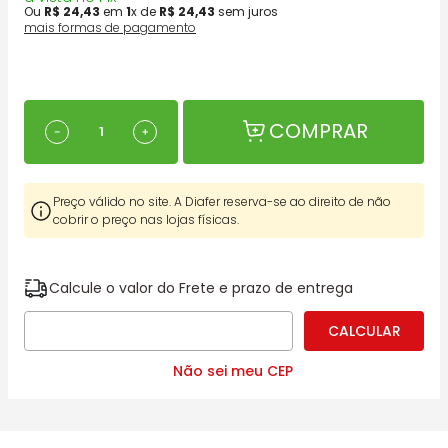
Ou
R$
24
,
43
em
1
x de
R$
24
,
43
sem juros
mais formas de pagamento
COMPRAR
－
＋
Preço válido no site. A Diafer reserva-se ao direito de não
cobrir o preço nas lojas físicas.
Calcule o valor do Frete e prazo de entrega
Não sei meu CEP