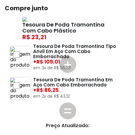
Compre junto
Tesoura De Poda Tramontina
Com Cabo Plástico
23,21
Tesoura De Poda Tramontina Tipo
Anvil Em Aço Com Cabo
Emborrachado
+
109,01
em
3
x de
R$
36
,
33
Tesoura De Poda Tramontina Em
Aço Com Cabo Emborrachado
+
86,25
em
2
x de
R$
43
,
12
Preço Atualizado: