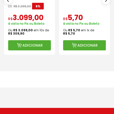
Baterias Carregador e
Com Válvula
Maleta
DE:
R$
3
.
299
,
00
6%
3
.
099
,
00
5
,
70
R$
R$
à vista no Pix ou Boleto
à vista no Pix ou Boleto
Ou
R$
3
.
099
,
00
em
10
x de
Ou
R$
5
,
70
em
1
x de
R$
309
,
90
R$
5
,
70
ADICIONAR
ADICIONAR