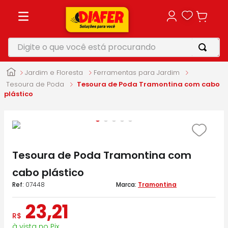
Digite o que você está procurando
TERMOS MAIS BUSCADOS
Jardim e Floresta
Ferramentas para Jardim
1
º
motosserra
Tesoura de Poda
Tesoura de Poda Tramontina com cabo
plástico
2
º
furadeira
3
º
vonixx
4
º
parafusadeira
Tesoura de Poda Tramontina com
5
º
makita
cabo plástico
:
07448
Tramontina
23
,
21
R$
à vista no Pix