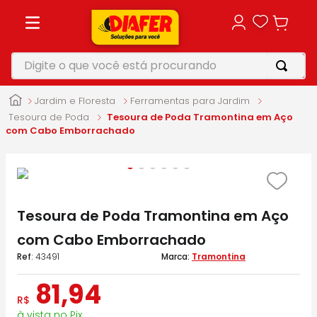
Digite o que você está procurando
TERMOS MAIS BUSCADOS
Jardim e Floresta
Ferramentas para Jardim
1
º
motosserra
Tesoura de Poda
Tesoura de Poda Tramontina em Aço
com Cabo Emborrachado
2
º
furadeira
3
º
vonixx
4
º
parafusadeira
Tesoura de Poda Tramontina em Aço
5
º
makita
com Cabo Emborrachado
:
43491
Tramontina
81
,
94
R$
à vista no Pix