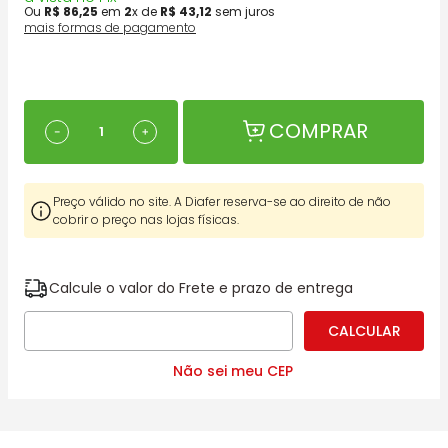
Ou
R$
86
,
25
em
2
x de
R$
43
,
12
sem juros
mais formas de pagamento
COMPRAR
－
＋
Preço válido no site. A Diafer reserva-se ao direito de não
cobrir o preço nas lojas físicas.
Calcule o valor do Frete e prazo de entrega
Não sei meu CEP