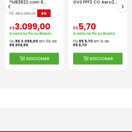
DUB362Z com 4
GVS PFF2 CO Aero2
Baterias Carregador e
Com Válvula
Maleta
DE:
R$
3
.
299
,
00
6%
3
.
099
,
00
5
,
70
R$
R$
à vista no Pix ou Boleto
à vista no Pix ou Boleto
Ou
R$
3
.
099
,
00
em
10
x de
Ou
R$
5
,
70
em
1
x de
R$
309
,
90
R$
5
,
70
ADICIONAR
ADICIONAR