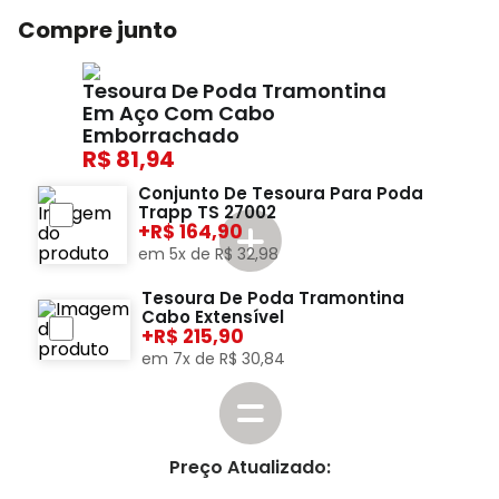
Compre junto
Tesoura De Poda Tramontina
Em Aço Com Cabo
Emborrachado
81,94
Conjunto De Tesoura Para Poda
Trapp TS 27002
+
164,90
em
5
x de
R$
32
,
98
Tesoura De Poda Tramontina
Cabo Extensível
+
215,90
em
7
x de
R$
30
,
84
Preço Atualizado: