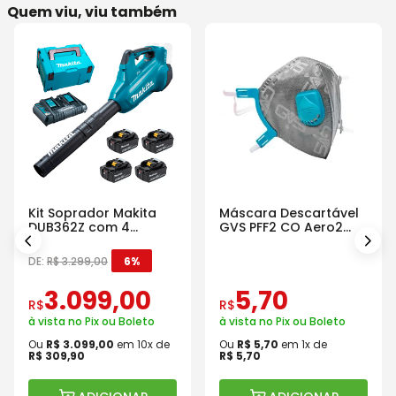
Quem viu, viu também
Kit Soprador Makita
Máscara Descartável
DUB362Z com 4
GVS PFF2 CO Aero2
Baterias Carregador e
Com Válvula
Maleta
DE:
R$
3
.
299
,
00
6%
3
.
099
,
00
5
,
70
R$
R$
à vista no Pix ou Boleto
à vista no Pix ou Boleto
Ou
R$
3
.
099
,
00
em
10
x de
Ou
R$
5
,
70
em
1
x de
R$
309
,
90
R$
5
,
70