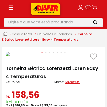
Digite o que você está procurando
TERMOS MAIS BUSCADOS
Casa e Lazer
Chuveiros e Torneiras
Torneira
1
º
motosserra
Elétrica Lorenzetti Loren Easy 4 Temperaturas
2
º
furadeira
3
º
makita
4
º
parafusadeira
Torneira Elétrica Lorenzetti Loren Easy
5
º
vonixx
4 Temperaturas
:
27779
Lorenzetti
158
,
56
R$
à vista no Pix
Ou
R$
166
,
90
em
5
x de
R$
33
,
38
sem juros