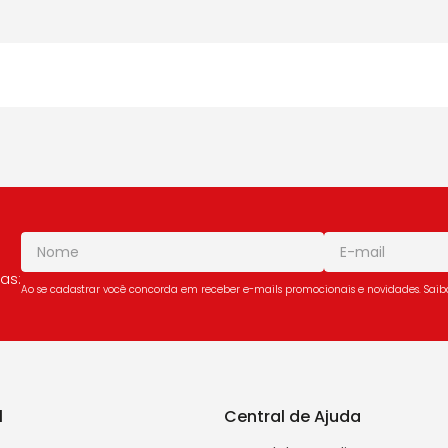
as:
Ao se cadastrar você concorda em receber e-mails promocionais e novidades. Sai
l
Central de Ajuda