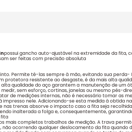
in
possui gancho auto-ajustável na extremidade da fita, 
sam ser feitas com precisão absoluta
ao cinto. Permite tê-las sempre à mão, evitando sua perda
rotetora resistente ao desgaste, é da mais alta qualida
e a alta qualidade do aço garantem a manutenção de um ót
 medir, sem esforço, cortinas, janelas ou mesmo pés-dire
atar de medições internas, não é necessário tomar as m
á impresso nele. Adicionando-se esta medida à obtida na 
nas trenas absorve o impacto caso a fita seja recolhida
do inalterada a folga e, consequentemente, garantindo a
fita
 os mais completos trabalhos de medição. A trava permite
, não ocorrendo qualquer deslocamento da fita quando da 