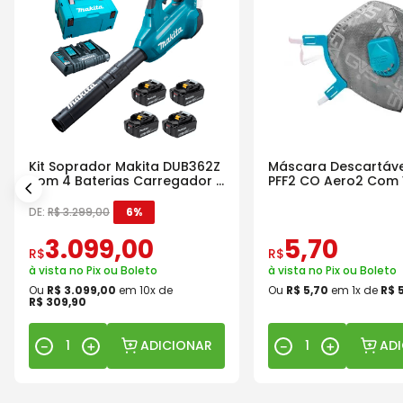
Kit Soprador Makita DUB362Z
Máscara Descartáve
com 4 Baterias Carregador e
PFF2 CO Aero2 Com 
Maleta
DE:
R$
3
.
299
,
00
6%
3
.
099
,
00
5
,
70
R$
R$
à vista no Pix ou Boleto
à vista no Pix ou Boleto
Ou
R$
3
.
099
,
00
em
10
x de
Ou
R$
5
,
70
em
1
x de
R$
R$
309
,
90
ADICIONAR
AD
－
＋
－
＋