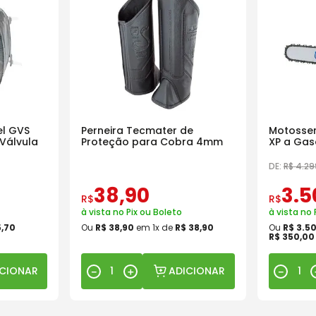
l GVS
Perneira Tecmater de
Motosser
Válvula
Proteção para Cobra 4mm
XP a Gas
18 Pol
DE:
R$
4
.
29
38
,
90
3
.
5
R$
R$
à vista no Pix ou Boleto
à vista no 
5
,
70
Ou
R$
38
,
90
em
1
x de
R$
38
,
90
Ou
R$
3
.
5
R$
350
,
00
ICIONAR
ADICIONAR
－
＋
－