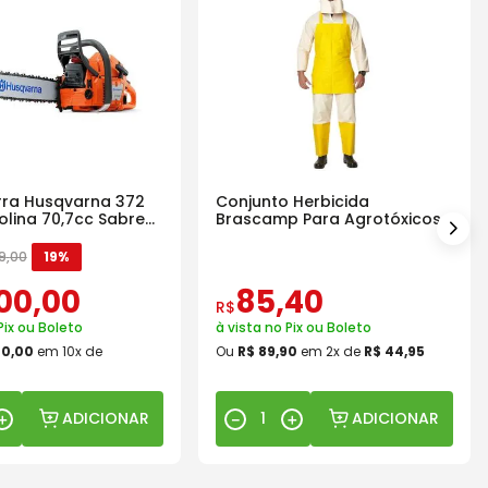
ra Husqvarna 372
Conjunto Herbicida
olina 70,7cc Sabre
Brascamp Para Agrotóxicos
30 Lavagens
9
,
00
19%
00
,
00
85
,
40
R$
Pix ou Boleto
à vista no Pix ou Boleto
00
,
00
em
10
x de
Ou
R$
89
,
90
em
2
x de
R$
44
,
95
ADICIONAR
ADICIONAR
＋
－
＋