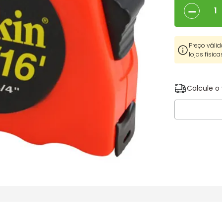
－
Preço válid
lojas física
Calcule o 