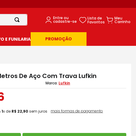
PROMOÇÃO
 E FUNILARIA
Metros De Aço Com Trava Lufkin
Lufkin
6
mais formas de pagamento
m
1
x de
R$
22
,
90
sem juros