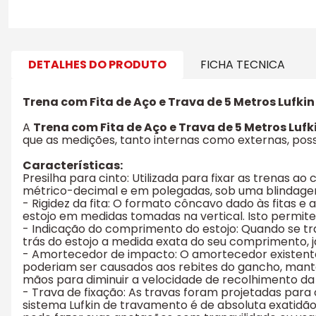
DETALHES DO PRODUTO
FICHA TECNICA
Trena com Fita de Aço e Trava de 5 Metros Lufkin
A
Trena com Fita de Aço e Trava de 5 Metros Lufk
que as medições, tanto internas como externas, pos
Características:
Presilha para cinto: Utilizada para fixar as trenas 
métrico-decimal e em polegadas, sob uma blindagem p
- Rigidez da fita: O formato côncavo dado às fitas 
estojo em medidas tomadas na vertical. Isto permite
- Indicação do comprimento do estojo: Quando se tr
trás do estojo a medida exata do seu comprimento, j
- Amortecedor de impacto: O amortecedor existente 
poderiam ser causados aos rebites do gancho, manten
mãos para diminuir a velocidade de recolhimento da 
- Trava de fixação: As travas foram projetadas para
sistema Lufkin de travamento é de absoluta exatidão