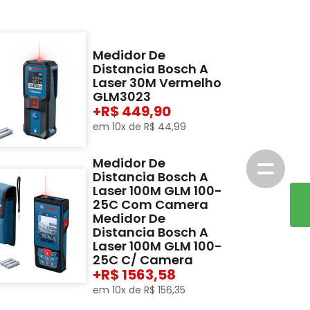
Medidor De
Distancia Bosch A
Laser 30M Vermelho
GLM3023
+
449,90
em
10
x de
R$
44
,
99
Medidor De
Distancia Bosch A
Laser 100M GLM 100-
25C Com Camera
Medidor De
Distancia Bosch A
Laser 100M GLM 100-
25C C/ Camera
+
1563,58
em
10
x de
R$
156
,
35