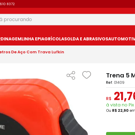
9610 8372
 procurando
USCADOS
RDINAGEM
LINHA EPI
AGRÍCOLA
SOLDA E ABRASIVOS
AUTOMOTIVO
etros De Aço Com Trava Lufkin
Trena 5 
:
01409
21
,
7
R$
à vista no Pix
Ou
R$
22
,
90
e