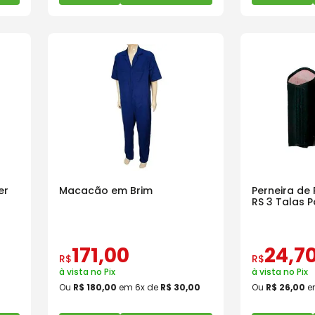
er
Macacão em Brim
Perneira de
RS 3 Talas P
Soldada
171
,
00
24
,
7
R$
R$
à vista no Pix
à vista no Pix
Ou
R$
180
,
00
em
6
x de
R$
30
,
00
Ou
R$
26
,
00
e