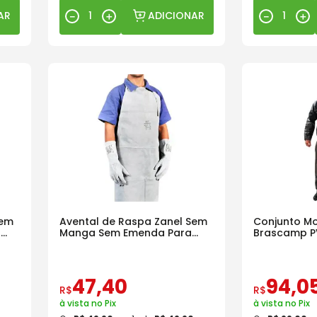
AR
ADICIONAR
－
＋
－
＋
Sem
Avental de Raspa Zanel Sem
Conjunto M
a
Manga Sem Emenda Para
Brascamp P
Soldador
Race Preto
47
,
40
94
,
0
R$
R$
à vista no Pix
à vista no Pix