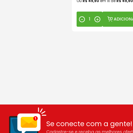
Ou
R$
49
,
90
em
1
x de
R$
49
,
90
ADICION
－
＋
Se conecte com a gente!
Cadastre-se e receba as melhores ofert