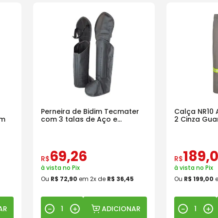
Perneira de Bidim Tecmater
Calça NR10 
mm
com 3 talas de Aço e
2 Cinza Gua
Proteção no Joelho
46296
69
,
26
189
,
R$
R$
à vista no Pix
à vista no Pix
Ou
R$
72
,
90
em
2
x de
R$
36
,
45
Ou
R$
199
,
00
AR
ADICIONAR
－
＋
－
＋