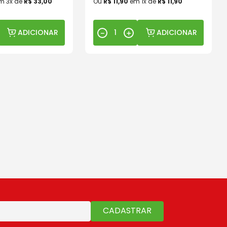
m
3
x de
R$
33
,
00
Ou
R$
11
,
90
em
1
x de
R$
11
,
90
ADICIONAR
ADICIONAR
－
＋
CADASTRAR