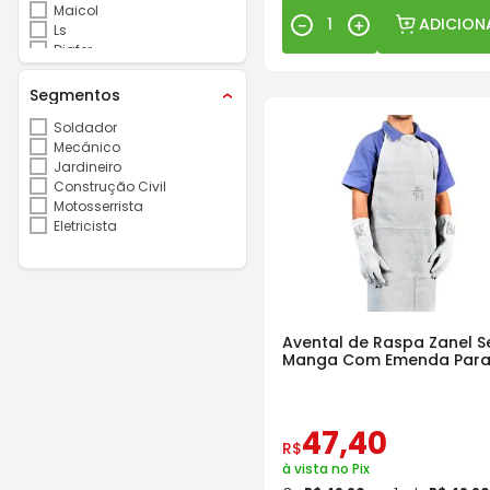
Maicol
ADICION
－
＋
Ls
Diafer
Bracol
Segmentos
Soldador
Mecânico
Jardineiro
Construção Civil
Motosserrista
Eletricista
Avental de Raspa Zanel 
Manga Com Emenda Par
Soldador
47
,
40
R$
à vista no Pix