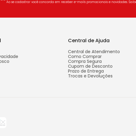
Ao se cadastrar você concorda em receber e-mails promocionais e novidades. Sai
l
Central de Ajuda
Central de Atendimento
ivacidade
Como Comprar
osco
Compra Segura
Cupom de Desconto
Prazo de Entrega
Trocas e Devoluções