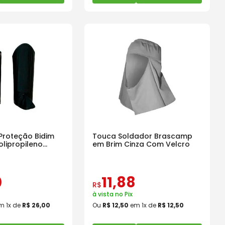
 Proteção Bidim
Touca Soldador Brascamp
olipropileno
em Brim Cinza Com Velcro
0
11
,
88
R$
à vista no Pix
m
1
x de
R$
26
,
00
Ou
R$
12
,
50
em
1
x de
R$
12
,
50