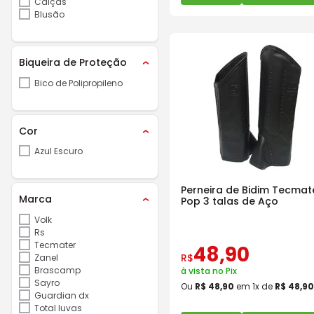
Calças
Blusão
Biqueira de Proteção
Bico de Polipropileno
Cor
Azul Escuro
Perneira de Bidim Tecmat
Marca
Pop 3 talas de Aço
Volk
Rs
Tecmater
48
,
90
R$
Zanel
Brascamp
à vista no Pix
Sayro
Ou
R$
48
,
90
em
1
x de
R$
48
,
90
Guardian dx
Total luvas