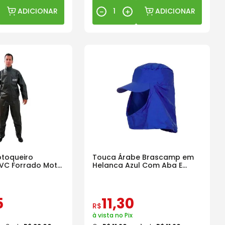
ADICIONAR
ADICIONAR
－
＋
otoqueiro
Touca Árabe Brascamp em
VC Forrado Moto
Helanca Azul Com Aba E
Velcro
5
11
,
30
R$
à vista no Pix