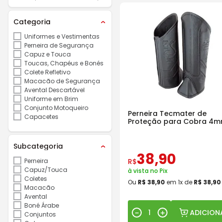
Categoria
Uniformes e Vestimentas
Perneira de Segurança
Capuz e Touca
Toucas, Chapéus e Bonés
Colete Refletivo
Macacão de Segurança
Avental Descartável
Uniforme em Brim
Conjunto Motoqueiro
Perneira Tecmater de
Capacetes
Proteção para Cobra 4
Subcategoria
38
,
90
Perneira
R$
Capuz/Touca
à vista no Pix
Coletes
Ou
R$
38
,
90
em
1
x de
R$
38
,
90
Macacão
Avental
Boné Árabe
ADICION
－
＋
Conjuntos