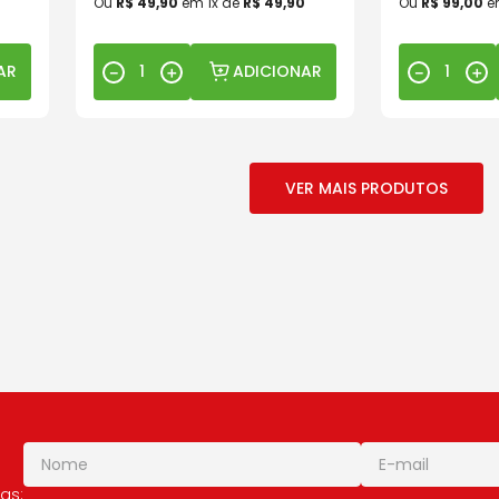
Ou
R$
49
,
90
em
1
x de
R$
49
,
90
Ou
R$
99
,
00
e
AR
ADICIONAR
－
＋
－
＋
as: