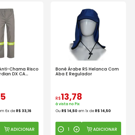
Anti-Chama Risco
Boné Árabe RS Helanca Com
rdian DX CA
Aba E Regulador
05
13
,
78
R$
à vista no Pix
em
6
x de
R$
33
,
16
Ou
R$
14
,
50
em
1
x de
R$
14
,
50
ADICIONAR
ADICIONAR
－
＋