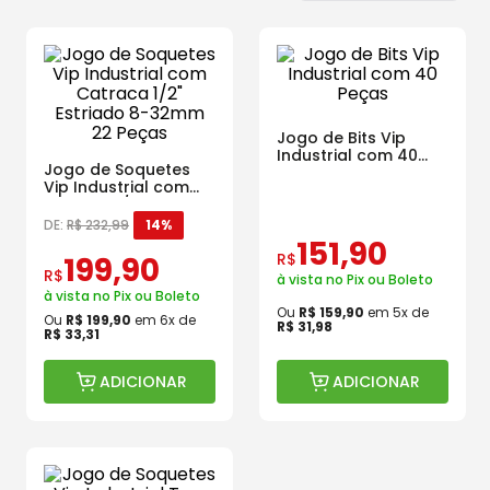
Jogo de Bits Vip
Industrial com 40
Jogo de Soquetes
Peças
Vip Industrial com
Catraca 1/2" Estriado
8-32mm 22 Peças
DE:
R$
232
,
99
14%
151
,
90
R$
199
,
90
R$
à vista no Pix ou Boleto
à vista no Pix ou Boleto
Ou
R$
159
,
90
em
5
x de
Ou
R$
199
,
90
em
6
x de
R$
31
,
98
R$
33
,
31
ADICIONAR
ADICIONAR