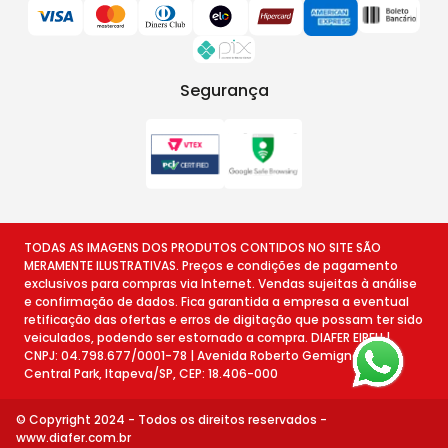
Segurança
TODAS AS IMAGENS DOS PRODUTOS CONTIDOS NO SITE SÃO
MERAMENTE ILUSTRATIVAS. Preços e condições de pagamento
exclusivos para compras via Internet. Vendas sujeitas à análise
e confirmação de dados. Fica garantida a empresa a eventual
retificação das ofertas e erros de digitação que possam ter sido
veiculados, podendo ser estornado a compra. DIAFER EIRELI |
CNPJ: 04.798.677/0001-78 | Avenida Roberto Gemignani, 78 -
Central Park, Itapeva/SP, CEP: 18.406-000
© Copyright 2024 - Todos os direitos reservados -
www.diafer.com.br