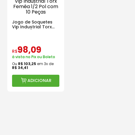
Jogo de Soquetes
Vip Industrial Torx
Femêa 1/2 Pol com 10
Peças
98
,
09
R$
à vista no Pix ou Boleto
Ou
R$
103
,
25
em
3
x de
R$
34
,
41
ADICIONAR