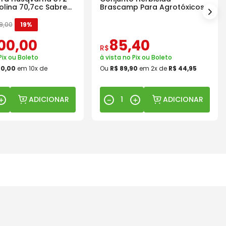
olina 70,7cc Sabre
Brascamp Para Agrotóxicos
30 Lavagens
9
,
00
19%
00
,
00
85
,
40
R$
Pix ou Boleto
à vista no Pix ou Boleto
00
,
00
em
10
x de
Ou
R$
89
,
90
em
2
x de
R$
44
,
95
ADICIONAR
ADICIONAR
＋
－
＋