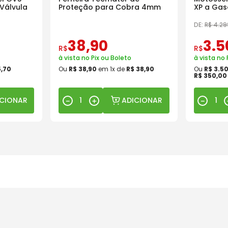
Válvula
Proteção para Cobra 4mm
XP a Gas
18 Pol
DE:
R$
4
.
29
38
,
90
3
.
5
R$
R$
à vista no Pix ou Boleto
à vista no 
5
,
70
Ou
R$
38
,
90
em
1
x de
R$
38
,
90
Ou
R$
3
.
5
R$
350
,
00
ICIONAR
ADICIONAR
－
＋
－