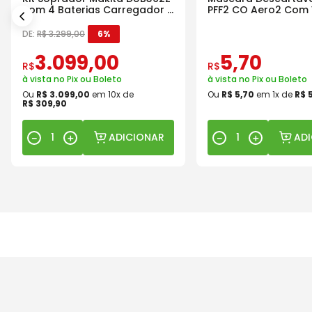
com 4 Baterias Carregador e
PFF2 CO Aero2 Com 
Maleta
DE:
R$
3
.
299
,
00
6%
3
.
099
,
00
5
,
70
R$
R$
à vista no Pix ou Boleto
à vista no Pix ou Boleto
Ou
R$
3
.
099
,
00
em
10
x de
Ou
R$
5
,
70
em
1
x de
R$
R$
309
,
90
ADICIONAR
AD
－
＋
－
＋