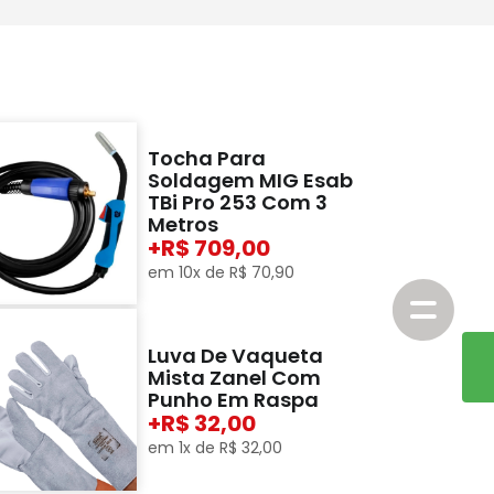
Tocha Para
Soldagem MIG Esab
TBi Pro 253 Com 3
Metros
+
709,00
em
10
x de
R$
70
,
90
Luva De Vaqueta
Mista Zanel Com
Punho Em Raspa
+
32,00
em
1
x de
R$
32
,
00