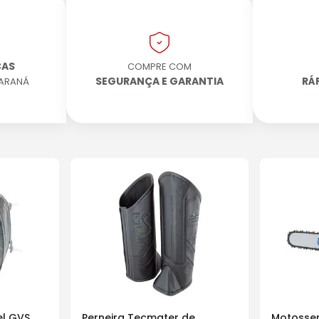
CAS
COMPRE COM
SEGURANÇA E GARANTIA
RÁ
PARANÁ
l GVS
Perneira Tecmater de
Motosser