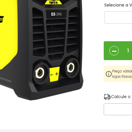
Selecione a
－
Preço válid
lojas física
Calcule o 