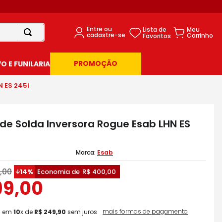
PROMOÇÃO
 E FUNILARIA
 ES 245i
de Solda Inversora Rogue Esab LHN ES
Esab
,
00
14%
Economia de
R$
400
,
00
99
,
00
mais formas de pagamento
0
em
10
x de
R$
249
,
90
sem juros