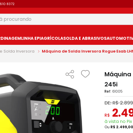
9610 8372
 procurando
USCADOS
RDINAGEM
LINHA EPI
AGRÍCOLA
SOLDA E ABRASIVOS
AUTOMOTIVO
e Solda Inversora
Máquina de Solda Inversora Rogue Esab LHN
Máquina 
245i
:
61005
DE:
R$
2
.
899
2
.
4
R$
à vista no Pix
Ou
R$
2
.
499
,
0