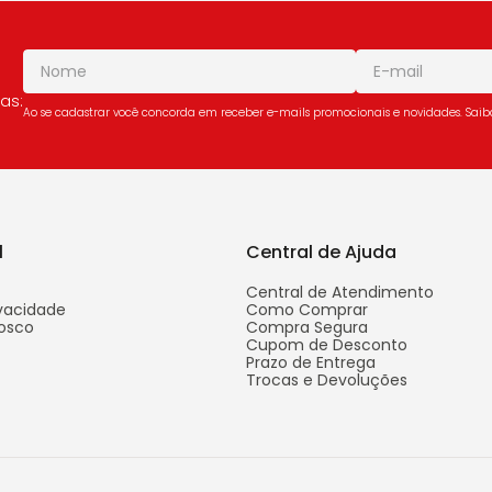
as:
Ao se cadastrar você concorda em receber e-mails promocionais e novidades. Sai
l
Central de Ajuda
Central de Atendimento
ivacidade
Como Comprar
osco
Compra Segura
Cupom de Desconto
Prazo de Entrega
Trocas e Devoluções