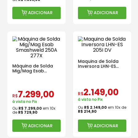
ADICIONAR
ADICIONAR
Maquina de Solda
Máquina de Solda
Inversora LHN-ES
Mig/Mag Esab
205I DV
Smashweld 250A
277X
2
.
149
,
00
7
.
299
,
00
R$
R$
à vista no Pix
à vista no Pix
Ou
R$
2
.
149
,
00
em
10
x de
Ou
R$
7
.
299
,
00
em
10
x
R$
214
,
90
de
R$
729
,
90
ADICIONAR
ADICIONAR