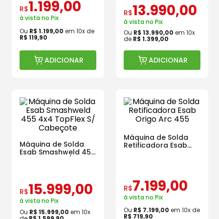
1
.
199
,
00
13
.
990
,
00
R$
R$
à vista no Pix
à vista no Pix
Ou
R$
1
.
199
,
00
em
10
x de
Ou
R$
13
.
990
,
00
em
10
x
R$
119
,
90
de
R$
1
.
399
,
00
ADICIONAR
ADICIONAR
Máquina de Solda
Máquina de Solda
Retificadora Esab
Esab Smashweld 455
Origo Arc 455
4x4 TopFlex S/
Cabeçote
7
.
199
,
00
15
.
999
,
00
R$
R$
à vista no Pix
à vista no Pix
Ou
R$
7
.
199
,
00
em
10
x de
Ou
R$
15
.
999
,
00
em
10
x
R$
719
,
90
de
R$
1
.
599
,
90