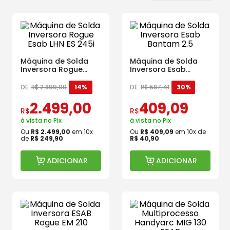
Máquina de Solda
Máquina de Solda
Inversora Rogue
Inversora Esab
Esab LHN ES 245i
Bantam 2.5
DE:
R$
2
.
899
,
00
14%
DE:
R$
587
,
41
30%
2
.
499
,
00
409
,
09
R$
R$
à vista no Pix
à vista no Pix
Ou
R$
2
.
499
,
00
em
10
x
Ou
R$
409
,
09
em
10
x de
de
R$
249
,
90
R$
40
,
90
ADICIONAR
ADICIONAR