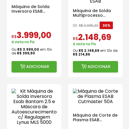
Máquina de Solda
Máquina de Solda
Inversora ESAB
Multiprocesso
Rogue EM 210
Handyarc MIG 130
ESAB
DE:
R$
3
.
085
,
30
30%
3
.
999
,
00
2
.
148
,
69
R$
R$
à vista no Pix
à vista no Pix
Ou
R$
3
.
999
,
00
em
10
x
Ou
R$
2
.
148
,
69
em
10
x de
de
R$
399
,
90
R$
214
,
86
ADICIONAR
ADICIONAR
Máquina de Corte de
Plasma ESAB
Cutmaster 50A