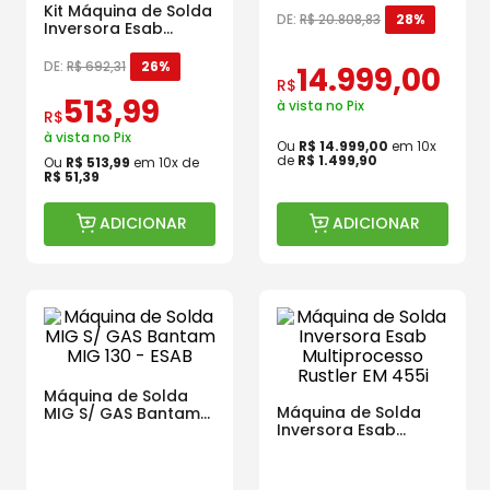
Kit Máquina de Solda
DE:
R$
20
.
808
,
83
28%
Inversora Esab
Bantam 2.5 e
Máscara de
DE:
R$
692
,
31
26%
14
.
999
,
00
Autoescurecimento
R$
c/ Regulagem Lynus
513
,
99
à vista no Pix
MLS 5000
R$
à vista no Pix
Ou
R$
14
.
999
,
00
em
10
x
de
R$
1
.
499
,
90
Ou
R$
513
,
99
em
10
x de
R$
51
,
39
ADICIONAR
ADICIONAR
Máquina de Solda
Máquina de Solda
MIG S/ GAS Bantam
Inversora Esab
MIG 130 - ESAB
Multiprocesso
Rustler EM 455i