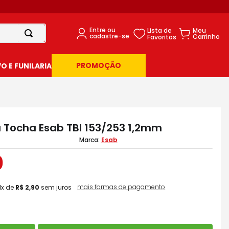
PROMOÇÃO
 E FUNILARIA
a Tocha Esab TBI 153/253 1,2mm
Esab
0
mais formas de pagamento
1
x de
R$
2
,
90
sem juros