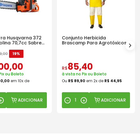
ra Husqvarna 372
Conjunto Herbicida
olina 70,7cc Sabre
Brascamp Para Agrotóxicos
30 Lavagens
9
,
00
19%
00
,
00
85
,
40
R$
Pix ou Boleto
à vista no Pix ou Boleto
00
,
00
em
10
x de
Ou
R$
89
,
90
em
2
x de
R$
44
,
95
ADICIONAR
ADICIONAR
＋
－
＋