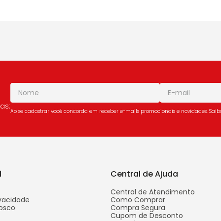
as:
Ao se cadastrar você concorda em receber e-mails promocionais e novidades. Sai
l
Central de Ajuda
Central de Atendimento
ivacidade
Como Comprar
osco
Compra Segura
Cupom de Desconto