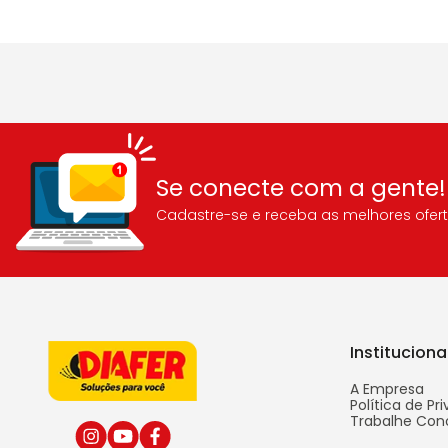
Se conecte com a gente!
Cadastre-se e receba as melhores ofert
Instituciona
A Empresa
Política de Pr
Trabalhe Con