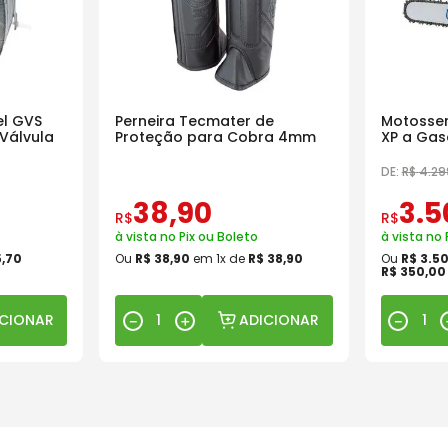
l GVS
Perneira Tecmater de
Motosser
Válvula
Proteção para Cobra 4mm
XP a Gas
18 Pol
DE:
R$
4
.
29
38
,
90
3
.
5
R$
R$
à vista no Pix ou Boleto
à vista no 
5
,
70
Ou
R$
38
,
90
em
1
x de
R$
38
,
90
Ou
R$
3
.
5
R$
350
,
00
ICIONAR
ADICIONAR
－
＋
－