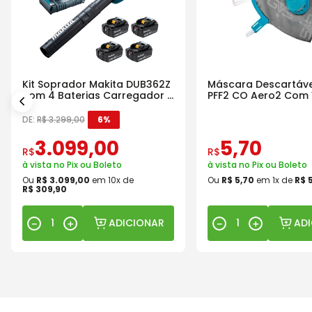
Kit Soprador Makita DUB362Z
Máscara Descartáve
com 4 Baterias Carregador e
PFF2 CO Aero2 Com 
Maleta
DE:
R$
3
.
299
,
00
6%
3
.
099
,
00
5
,
70
R$
R$
à vista no Pix ou Boleto
à vista no Pix ou Boleto
Ou
R$
3
.
099
,
00
em
10
x de
Ou
R$
5
,
70
em
1
x de
R$
R$
309
,
90
ADICIONAR
AD
－
＋
－
＋