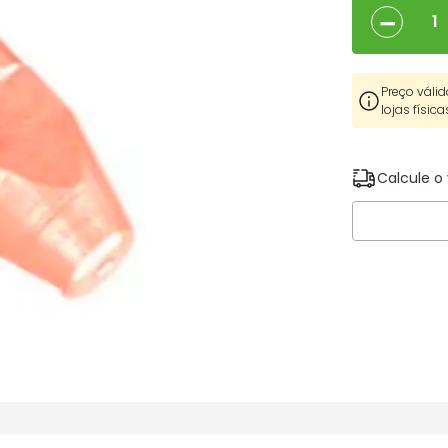
－
Preço válid
lojas física
Calcule o 