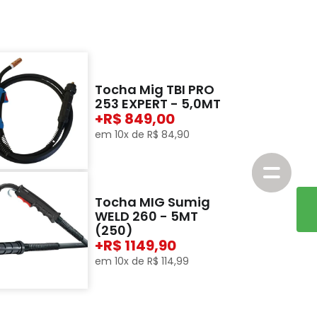
Tocha Mig TBI PRO
253 EXPERT - 5,0MT
+
849,00
em
10
x de
R$
84
,
90
Tocha MIG Sumig
WELD 260 - 5MT
(250)
+
1149,90
em
10
x de
R$
114
,
99