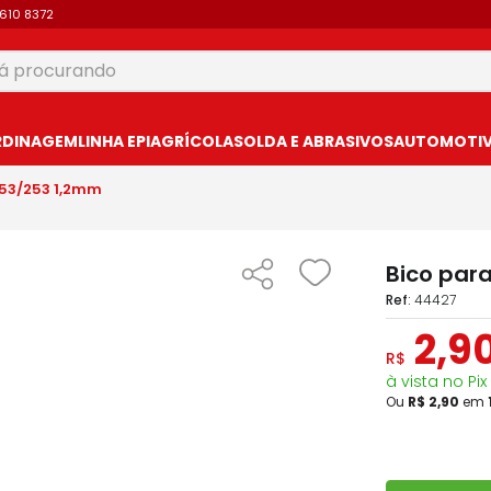
9610 8372
 procurando
USCADOS
RDINAGEM
LINHA EPI
AGRÍCOLA
SOLDA E ABRASIVOS
AUTOMOTIVO
153/253 1,2mm
Bico par
:
44427
2
,
9
R$
à vista no Pix
Ou
R$
2
,
90
em