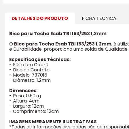
DETALHES DO PRODUTO
FICHA TECNICA
Bico para Tocha Esab TBI 153/253 1,2mm
O
Bico para Tocha Esab TBI 153/253 1,2mm
, é uti
e Durabilidade, proporciona uma solda de Qualidade 
Especificações Técnicas:
- Feito em Cobre
- Bico de Contato
- Modelo: 737018
- Diâmetro: 1,2mm
Dimensões:
- Peso: 0,50kg
- Altura: 4cm
- Largura: 12cm
- Comprimento: 12cm
IMAGENS MERAMENTE ILUSTRATIVAS
*Todas as informações divulgadas são de responsab