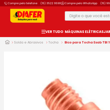
Compre pelo telefone
(15) 3522 9598
Compre pelo WhatsApp
(15) 9
Digite o que você está
TERMOS MAIS B
MÁQUINAS ELÉTRICAS
JA
1
º
motosserra
2
º
furadeira
Solda e Abrasivos
Tocha
Bico para Tocha Esab TBI 
3
º
makita
4
º
parafusadeira
5
º
vonixx