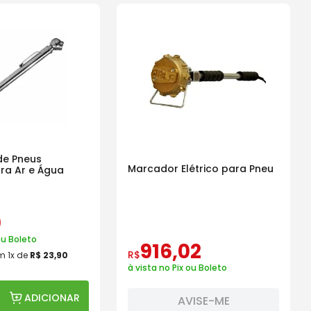
de Pneus
Marcador Elétrico para Pneu
ra Ar e Água
0
ou Boleto
916
,
02
R$
m
1
x de
R$
23
,
90
à vista no Pix ou Boleto
ADICIONAR
AVISE-ME