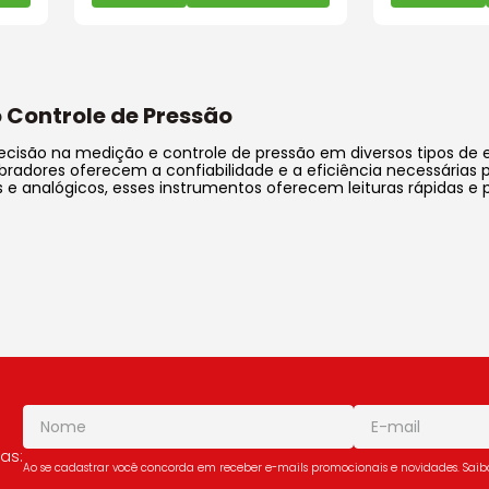
o Controle de Pressão
recisão na medição e controle de pressão em diversos tipos de e
radores oferecem a confiabilidade e a eficiência necessárias 
is e analógicos, esses instrumentos oferecem leituras rápidas
as:
Ao se cadastrar você concorda em receber e-mails promocionais e novidades. Sai