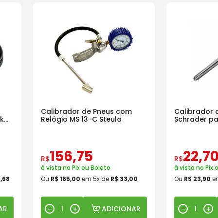
Calibrador de Pneus com
Calibrador 
k
Relógio MS 13-C Steula
Schrader pa
156
,
75
22
,
7
R$
R$
à vista no Pix ou Boleto
à vista no Pix 
5
,
68
Ou
R$
165
,
00
em
5
x de
R$
33
,
00
Ou
R$
23
,
90
e
AR
ADICIONAR
－
＋
－
＋