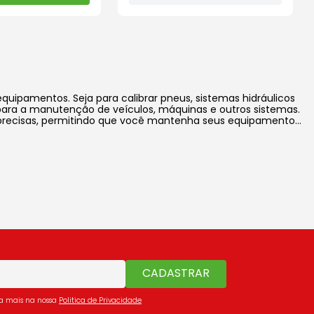
quipamentos. Seja para calibrar pneus, sistemas hidráulicos
para a manutenção de veículos, máquinas e outros sistemas.
 e precisas, permitindo que você mantenha seus equipamentos
CADASTRAR
ba mais na nossa
Politica de Privacidade