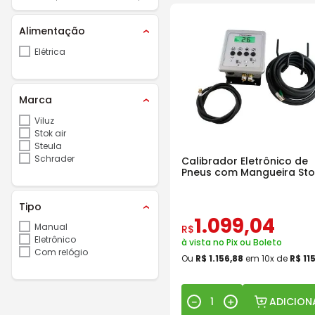
Alimentação
Elétrica
Marca
Viluz
Stok air
Steula
Schrader
Calibrador Eletrônico de
Pneus com Mangueira Sto
Air Box
Tipo
1
.
099
,
04
Manual
R$
Eletrônico
à vista no Pix ou Boleto
Com relógio
Ou
R$
1
.
156
,
88
em
10
x de
R$
11
ADICION
－
＋