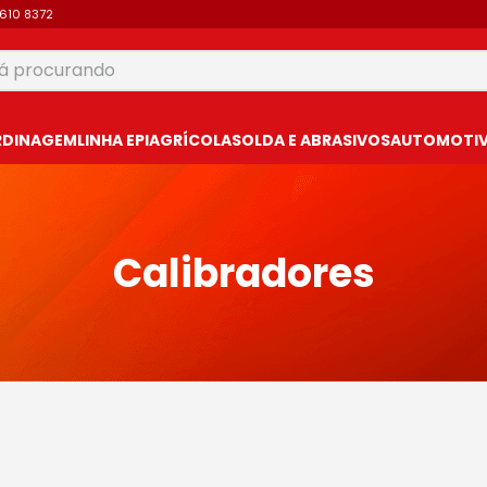
9610 8372
 procurando
USCADOS
RDINAGEM
LINHA EPI
AGRÍCOLA
SOLDA E ABRASIVOS
AUTOMOTIVO
Calibradores