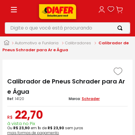
Digite o que você está procurando
TERMOS MAIS BUSCADOS
Automotivo e Funilaria
Calibradores
Calibrador de
1
º
motosserra
Pneus Schrader para Ar e Água
2
º
vonixx
3
º
parafusadeira
Calibrador de Pneus Schrader para Ar
4
º
makita
e Água
5
º
furadeira
:
14120
Schrader
22
,
70
R$
à vista no Pix
Ou
R$
23
,
90
em
1
x de
R$
23
,
90
sem juros
mais formas de pagamento