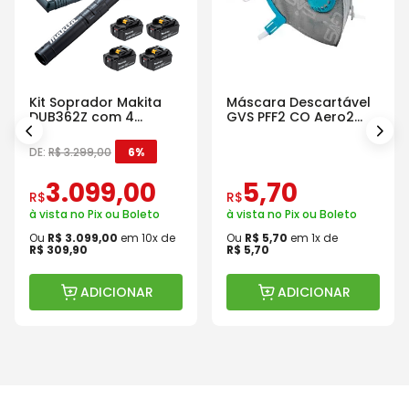
Kit Soprador Makita
Máscara Descartável
DUB362Z com 4
GVS PFF2 CO Aero2
Baterias Carregador e
Com Válvula
Maleta
DE:
R$
3
.
299
,
00
6%
3
.
099
,
00
5
,
70
R$
R$
à vista no Pix ou Boleto
à vista no Pix ou Boleto
Ou
R$
3
.
099
,
00
em
10
x de
Ou
R$
5
,
70
em
1
x de
R$
309
,
90
R$
5
,
70
ADICIONAR
ADICIONAR