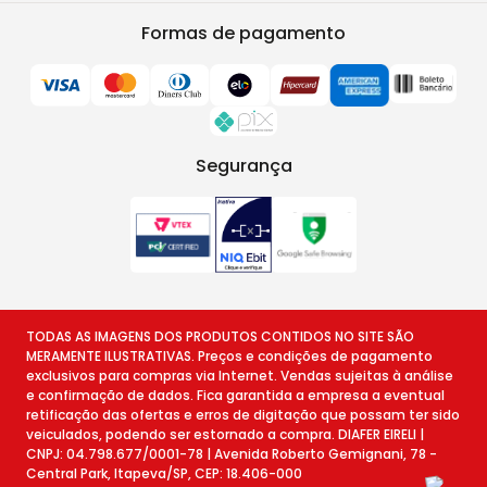
Formas de pagamento
Segurança
TODAS AS IMAGENS DOS PRODUTOS CONTIDOS NO SITE SÃO
MERAMENTE ILUSTRATIVAS. Preços e condições de pagamento
exclusivos para compras via Internet. Vendas sujeitas à análise
e confirmação de dados. Fica garantida a empresa a eventual
retificação das ofertas e erros de digitação que possam ter sido
veiculados, podendo ser estornado a compra. DIAFER EIRELI |
CNPJ: 04.798.677/0001-78 | Avenida Roberto Gemignani, 78 -
Central Park, Itapeva/SP, CEP: 18.406-000