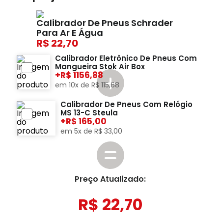
Calibrador De Pneus Schrader
Para Ar E Água
22,70
Calibrador Eletrônico De Pneus Com
Mangueira Stok Air Box
+
1156,88
em
10
x de
R$
115
,
68
Calibrador De Pneus Com Relógio
MS 13-C Steula
+
165,00
em
5
x de
R$
33
,
00
Preço Atualizado:
R$
22
,
70