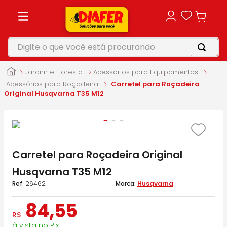
Digite o que você está procurando
TERMOS MAIS BUSCADOS
Jardim e Floresta
Acessórios para Equipamentos
1
º
motosserra
Acessórios para Roçadeira
Carretel para Roçadeira
Original Husqvarna T35 M12
2
º
vonixx
3
º
parafusadeira
4
º
makita
Carretel para Roçadeira Original
5
º
furadeira
Husqvarna T35 M12
:
26462
Husqvarna
84
,
55
R$
à vista no Pix