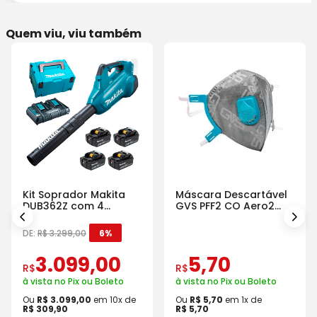
Quem viu, viu também
Kit Soprador Makita
Máscara Descartável
DUB362Z com 4
GVS PFF2 CO Aero2
Baterias Carregador e
Com Válvula
Maleta
DE:
R$
3
.
299
,
00
6%
3
.
099
,
00
5
,
70
R$
R$
à vista no Pix ou Boleto
à vista no Pix ou Boleto
Ou
R$
3
.
099
,
00
em
10
x de
Ou
R$
5
,
70
em
1
x de
R$
309
,
90
R$
5
,
70