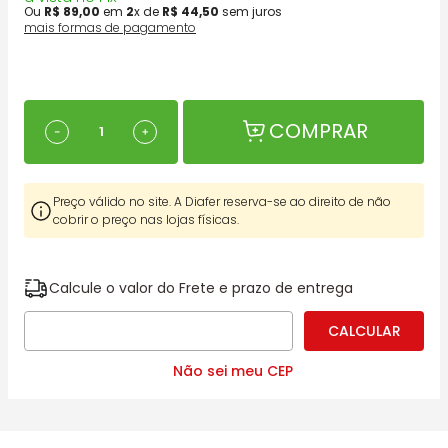
Ou
R$
89
,
00
em
2
x de
R$
44
,
50
sem juros
mais formas de pagamento
COMPRAR
－
＋
Preço válido no site. A Diafer reserva-se ao direito de não
cobrir o preço nas lojas físicas.
Calcule o valor do Frete e prazo de entrega
Não sei meu CEP