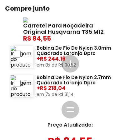
Compre junto
Carretel Para Roçadeira
Original Husqvarna T35 M12
84,55
Bobina De Fio De Nylon 3.0mm
Quadrado Laranja Dpro
+
244,16
em
8
x de
R$
30
,
52
Bobina De Fio De Nylon 2.7mm
Quadrado Laranja Dpro
+
218,04
em
7
x de
R$
31
,
14
Preço Atualizado: