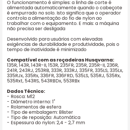
O funcionamento é simples: a linha de corte é
alimentada automaticamente quando o cabeçote
é empurrado no solo. Isto significa que o operador
controla a alimentação do fio de nylon ao
trabalhar com o equipamento. E mais: a máquina
não precisa ser desligada
Desenvolvido para usuários com elevadas
exigências de durabilidade e produtividade, pois o
tempo de inatividade é minimizado
Compatível com as roçadeiras Husqvarna:
135R, 143R, 143R-II, 153R, 235FR, 235R, 235R-II, 236R,
241R, 243RJ, 253RB, 333R, 333RJ, 335FR, 335LS, 335Lx,
335RJx, 335Rx, 336FR, 336FRD, 535LS, 535RJ, 535Rx,
535Rxt, 543RS, 543RBDx, 553RBx
Dados Técnico:
- Rosca: M12
- Diâmetro interno: 1"
- Rolamentos de esfera
- Tipo de embalagem: Blister
- Tipo de reposição: Automática
- Espessura do nylon: 2,4 - 2,7 mm