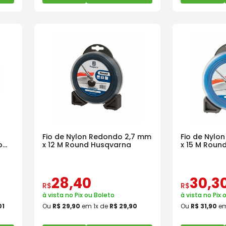
Fio de Nylon Redondo 2,7 mm
Fio de Nylo
o
x 12 M Round Husqvarna
x 15 M Roun
28
,
40
30
,
3
R$
R$
à vista no Pix ou Boleto
à vista no Pix 
01
Ou
R$
29
,
90
em
1
x de
R$
29
,
90
Ou
R$
31
,
90
e