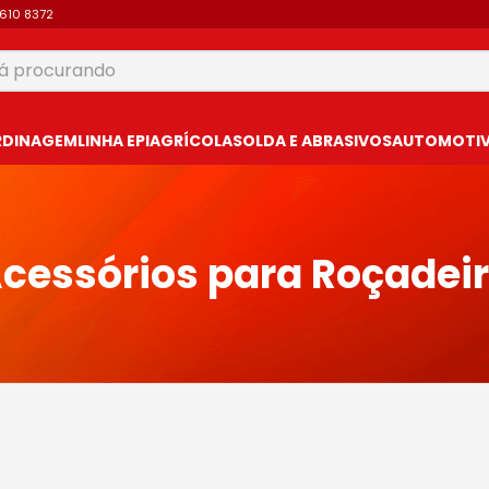
9610 8372
 procurando
USCADOS
RDINAGEM
LINHA EPI
AGRÍCOLA
SOLDA E ABRASIVOS
AUTOMOTIVO
cessórios para Roçadei