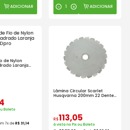
ADICIONAR
ADICIONAR
－
＋
io de Nylon
rado Laranja
Lâmina Circular Scarlet
Husqvarna 200mm 22 Dentes
14
Furo 1 Pol
ou Boleto
113
,
05
R$
em
7
x de
R$
31
,
14
à vista no Pix ou Boleto