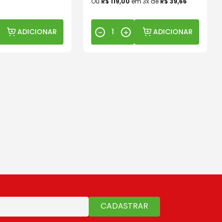
Ou
R$
119
,
00
em
3
x de
R$
39
,
66
ADICIONAR
ADICIONAR
－
＋
CADASTRAR