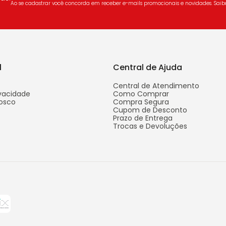
Ao se cadastrar você concorda em receber e-mails promocionais e novidades. Sai
l
Central de Ajuda
Central de Atendimento
ivacidade
Como Comprar
osco
Compra Segura
Cupom de Desconto
Prazo de Entrega
Trocas e Devoluções