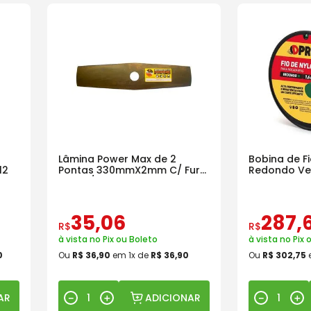
Lâmina Power Max de 2
Bobina de F
12
Pontas 330mmX2mm C/ Furo
Redondo Ve
de 1" P/ Roçadeira
35
,
06
287
,
R$
R$
à vista no Pix ou Boleto
à vista no Pix 
0
Ou
R$
36
,
90
em
1
x de
R$
36
,
90
Ou
R$
302
,
75
AR
ADICIONAR
－
＋
－
＋