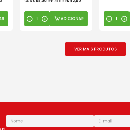
2
Ou
R$
84
,
00
em
2
x de
R$
42
,
00
AR
ADICIONAR
－
＋
－
＋
as: