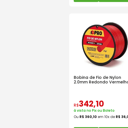
Bobina de Fio de Nylon
2.0mm Redondo Vermelh
Dpro
342
,
10
R$
à vista no Pix ou Boleto
Ou
R$
360
,
10
em
10
x de
R$
36
,