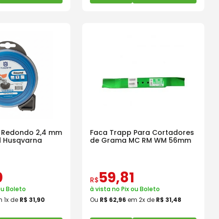
n Redondo 2,4 mm
Faca Trapp Para Cortadores
d Husqvarna
de Grama MC RM WM 56mm
0
59
,
81
R$
ou Boleto
à vista no Pix ou Boleto
m
1
x de
R$
31
,
90
Ou
R$
62
,
96
em
2
x de
R$
31
,
48