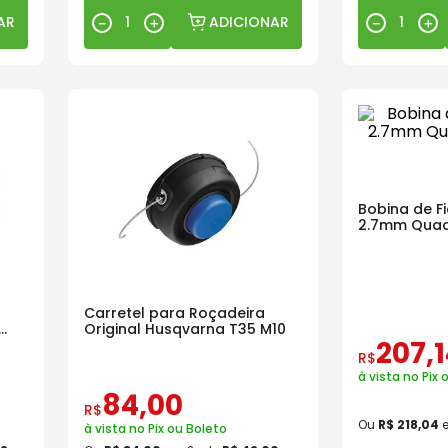
AR
ADICIONAR
－
＋
－
＋
Bobina de F
2.7mm Quad
Dpro
Carretel para Roçadeira
Original Husqvarna T35 M10
207
,
R$
à vista no Pix 
84
,
00
R$
Ou
R$
218
,
04
à vista no Pix ou Boleto