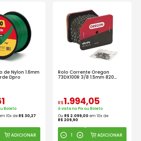
io de Nylon 1.6mm
Rolo Corrente Oregon
rde Dpro
73DX100R 3/8 1.5mm 820
Dentes
61
1
.
994
,
05
R$
ou Boleto
à vista no Pix ou Boleto
em
10
x de
R$
30
,
27
Ou
R$
2
.
099
,
00
em
10
x de
R$
209
,
90
ADICIONAR
ADICIONAR
－
＋