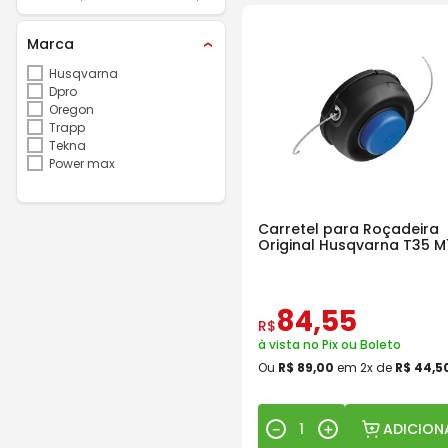
Marca
Husqvarna
Dpro
Oregon
Trapp
Tekna
Power max
Carretel para Roçadeira
Original Husqvarna T35 M
84
,
55
R$
à vista no Pix ou Boleto
Ou
R$
89
,
00
em
2
x de
R$
44
,
5
ADICION
－
＋