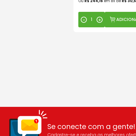
Ou
R$
244
,
16
em
8
x de
R$
30
,
5
ADICION
－
＋
Se conecte com a gente!
Cadastre-se e receba as melhores ofert