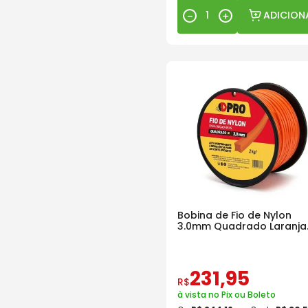
ADICION
－
＋
Bobina de Fio de Nylon
3.0mm Quadrado Laranja
Dpro
231
,
95
R$
à vista no Pix ou Boleto