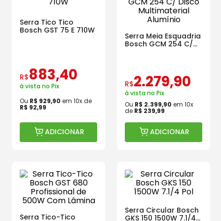
Serra Tico Tico
Bosch GST 75 E 710W
Serra Meia Esquadria
Bosch GCM 254 C/
Disco Multimaterial
Alumínio
883
,
40
R$
2
.
279
,
90
R$
à vista no Pix
à vista no Pix
Ou
R$
929
,
90
em
10
x de
Ou
R$
2
.
399
,
90
em
10
x
R$
92
,
99
de
R$
239
,
99
ADICIONAR
ADICIONAR
Serra Circular Bosch
Serra Tico-Tico
GKS 150 1500W 7.1/4