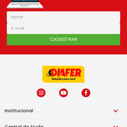
em diferentes ângulos, de cerâmicas, azulejos, mármores e
outras pedras decorativas. Versátil e funcional, seu uso se faz
através de um motor de potência elevada, que gira o disco de
corte em alta velocidade. Ideal para projetos de carpintaria,
acabamento do rodapé, montagem de portas, janelas e outras
estruturas, a
serra meia esquadria
realiza cortes precisos,
em diversos ângulos, mantendo um ótimo acabamento em
madeira e alumínio. A
serra sabre
possibilita desbastes em
locais de difícil acesso e pode ser utilizada em materiais como
CADASTRAR
chapas metálicas ou de DryWall, madeira ou PVC. Ideal para a
remodelação de gesso acartonado, essa ferramenta elétrica
realiza também a poda de galhos de árvores e são ótimas
opções para a remoção de molduras de portas e janelas. Para
o uso seguro de ferramentas elétricas, é recomendado o uso
de
equipamentos de segurança
. Compre online em nossa loja
virtual diversos produtos em promoção e parcele suas
compras em até 10x. Aproveite e confira também todas as
nossas opções de
esmerilhadeira
com os melhores preços.
Confira a promoção especial Black Friday para as
serras
elétricas
!
Institucional
Central de Ajuda