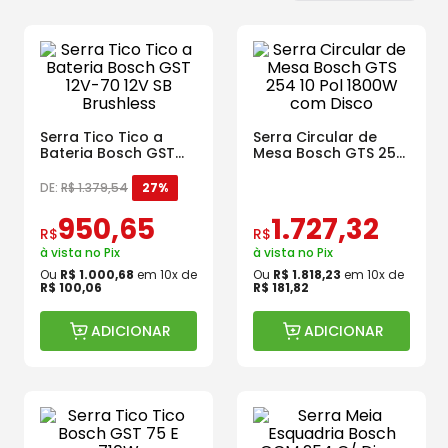
Serra Tico Tico a
Serra Circular de
Bateria Bosch GST
Mesa Bosch GTS 254
12V-70 12V SB
10 Pol 1800W com
Brushless
Disco
DE:
R$
1
.
379
,
54
27%
950
,
65
1
.
727
,
32
R$
R$
à vista no Pix
à vista no Pix
Ou
R$
1
.
000
,
68
em
10
x de
Ou
R$
1
.
818
,
23
em
10
x de
R$
100
,
06
R$
181
,
82
ADICIONAR
ADICIONAR