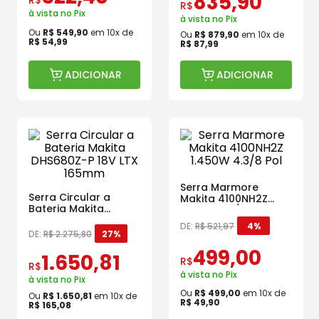
835
,
90
R$
R$
à vista no Pix
à vista no Pix
Ou
R$
549
,
90
em
10
x de
Ou
R$
879
,
90
em
10
x de
R$
54
,
99
R$
87
,
99
ADICIONAR
ADICIONAR
Serra Marmore
Serra Circular a
Makita 4100NH2Z
Bateria Makita
1.450W 4.3/8 Pol
DHS680Z-P 18V LTX
DE:
R$
521
,
97
4%
165mm
DE:
R$
2
.
275
,
80
27%
499
,
00
1
.
650
,
81
R$
R$
à vista no Pix
à vista no Pix
Ou
R$
499
,
00
em
10
x de
Ou
R$
1
.
650
,
81
em
10
x de
R$
49
,
90
R$
165
,
08