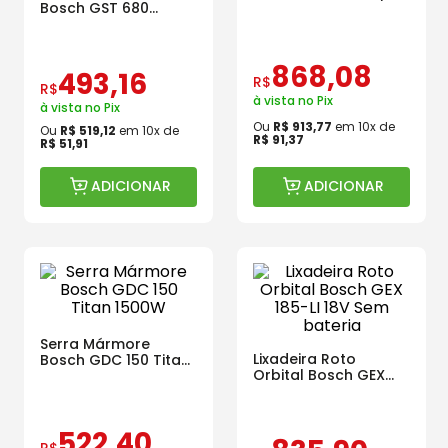
Bosch GST 680
Pol
Profissional de 500W
Com Lâmina
868
,
08
493
,
16
R$
R$
à vista no Pix
à vista no Pix
Ou
R$
913
,
77
em
10
x de
Ou
R$
519
,
12
em
10
x de
R$
91
,
37
R$
51
,
91
ADICIONAR
ADICIONAR
Serra Mármore
Lixadeira Roto
Bosch GDC 150 Titan
Orbital Bosch GEX
1500W
185-LI 18V Sem
bateria
522
,
40