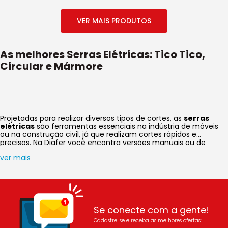
As melhores Serras Elétricas: Tico Tico,
Circular e Mármore
Projetadas para realizar diversos tipos de cortes, as
serras
elétricas
são ferramentas essenciais na indústria de móveis
ou na construção civil, já que realizam cortes rápidos e
precisos. Na Diafer você encontra versões manuais ou de
bancada, com lâminas retas ou circulares, para realizar sua
ver mais
tarefa com eficiência e de maneira segura. Perfeita para o
desbaste de materiais rígidos, a
serra tico-tico
realiza cortes
retos ou curvos, ideal para objetos que precisam de um
contorno ou desenho, como os móveis, por exemplo. Robustas,
a
serra circular
e
serra de bancada
são indicadas para
cortes grandes e profundos, que exigem discos maiores e
rotação menor. Ambas possuem uma pequena plataforma de
Se conecte com a gente!
apoio, que facilita o processo de corte, além de tornar mais
Cadastre-se e receba as melhores ofertas:
seguro o uso da ferramenta. A
serra mármore
realiza o corte,