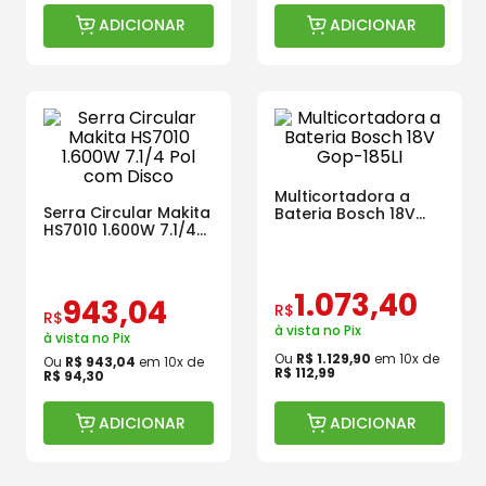
ADICIONAR
ADICIONAR
Multicortadora a
Serra Circular Makita
Bateria Bosch 18V
HS7010 1.600W 7.1/4
Gop-185LI
Pol com Disco
1
.
073
,
40
943
,
04
R$
R$
à vista no Pix
à vista no Pix
Ou
R$
1
.
129
,
90
em
10
x de
Ou
R$
943
,
04
em
10
x de
R$
112
,
99
R$
94
,
30
ADICIONAR
ADICIONAR