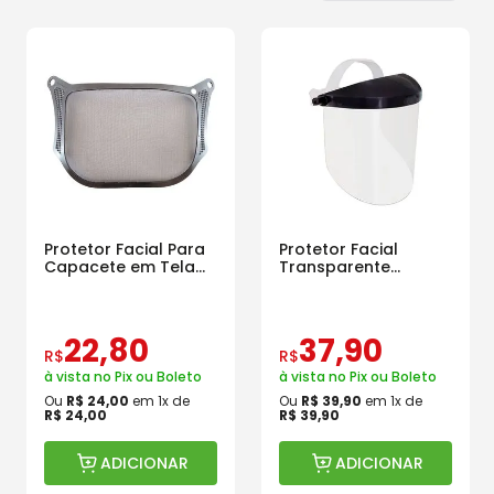
Protetor Facial Para
Protetor Facial
Capacete em Tela
Transparente
de Nylon Tecmater
Plastcor de 8
Polegadas
22
,
80
37
,
90
R$
R$
à vista no Pix ou Boleto
à vista no Pix ou Boleto
Ou
R$
24
,
00
em
1
x de
Ou
R$
39
,
90
em
1
x de
R$
24
,
00
R$
39
,
90
ADICIONAR
ADICIONAR