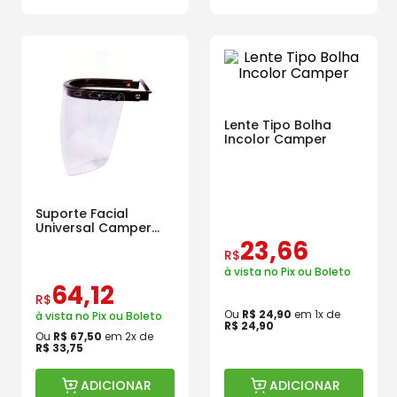
Lente Tipo Bolha
Incolor Camper
Suporte Facial
Universal Camper
Com Lente Bolha
23
,
66
R$
Incolor
à vista no Pix ou Boleto
64
,
12
R$
Ou
R$
24
,
90
em
1
x de
à vista no Pix ou Boleto
R$
24
,
90
Ou
R$
67
,
50
em
2
x de
R$
33
,
75
ADICIONAR
ADICIONAR