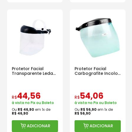
Protetor Facial
Protetor Facial
Transparente Ledan
Carbografite Incolor
de 6 Polegadas
Longo 8 pol Sem
Catraca
44
,
56
54
,
06
R$
R$
à vista no Pix ou Boleto
à vista no Pix ou Boleto
Ou
R$
46
,
90
em
1
x de
Ou
R$
56
,
90
em
1
x de
R$
46
,
90
R$
56
,
90
ADICIONAR
ADICIONAR