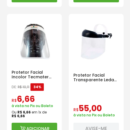
Protetor Facial
Protetor Facial
Incolor Tecmater
Transparente Ledan
Para Conjunto
de 10 Polegadas
Herbicida
DE:
R$
10
,
11
34%
6
,
66
R$
55
,
00
à vista no Pix ou Boleto
R$
Ou
R$
6
,
66
em
1
x de
à vista no Pix ou Boleto
R$
6
,
66
AVISE-ME
ADICIONAR