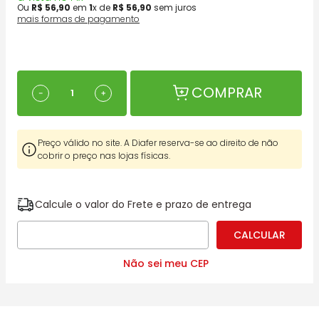
Ou
R$
56
,
90
em
1
x de
R$
56
,
90
sem juros
mais formas de pagamento
COMPRAR
－
＋
Preço válido no site. A Diafer reserva-se ao direito de não
cobrir o preço nas lojas físicas.
Calcule o valor do Frete e prazo de entrega
Não sei meu CEP