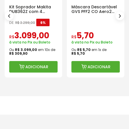
Kit Soprador Makita
Máscara Descartável
DUB362Z com 4
GVS PFF2 CO Aero2
Baterias Carregador e
Com Válvula
Maleta
DE:
R$
3
.
299
,
00
6%
3
.
099
,
00
5
,
70
R$
R$
à vista no Pix ou Boleto
à vista no Pix ou Boleto
Ou
R$
3
.
099
,
00
em
10
x de
Ou
R$
5
,
70
em
1
x de
R$
309
,
90
R$
5
,
70
ADICIONAR
ADICIONAR