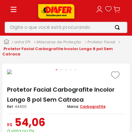
Digite o que você está procurando
TERMOS MAIS BUSCADOS
Linha EPI
Máscaras de Proteção
Protetor Facial
1
º
motosserra
Protetor Facial Carbografite Incolor Longo 8 pol Sem
Catraca
2
º
furadeira
3
º
makita
4
º
parafusadeira
Protetor Facial Carbografite Incolor
5
º
vonixx
Longo 8 pol Sem Catraca
:
44400
Carbografite
54
,
06
R$
à vista no Pix