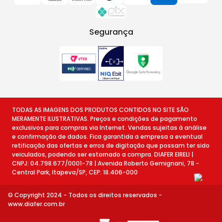
Segurança
TODAS AS IMAGENS DOS PRODUTOS CONTIDOS NO SITE SÃO
MERAMENTE ILUSTRATIVAS. Preços e condições de pagamento
exclusivos para compras via Internet. Vendas sujeitas à análise
e confirmação de dados. Fica garantida a empresa a eventual
retificação das ofertas e erros de digitação que possam ter sido
veiculados, podendo ser estornado a compra. DIAFER EIRELI |
CNPJ: 04.798.677/0001-78 | Avenida Roberto Gemignani, 78 -
Central Park, Itapeva/SP, CEP: 18.406-000
© Copyright 2024 - Todos os direitos reservados -
www.diafer.com.br