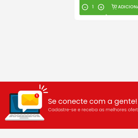
ADICION
－
＋
Se conecte com a gente!
Cadastre-se e receba as melhores ofert