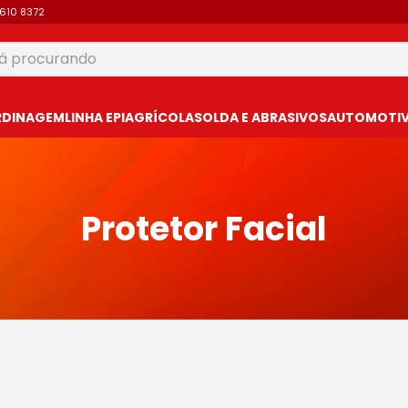
9610 8372
 procurando
USCADOS
RDINAGEM
LINHA EPI
AGRÍCOLA
SOLDA E ABRASIVOS
AUTOMOTIVO
Protetor Facial