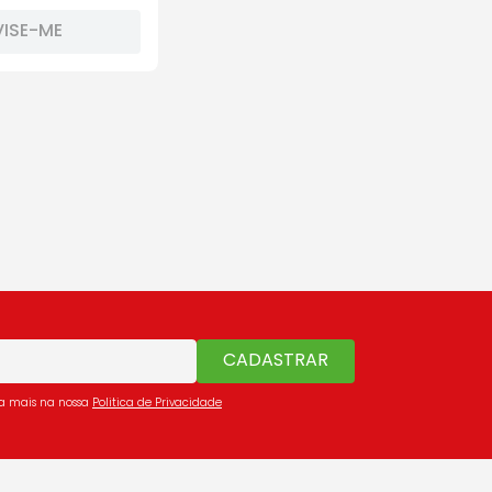
VISE-ME
CADASTRAR
ba mais na nossa
Politica de Privacidade