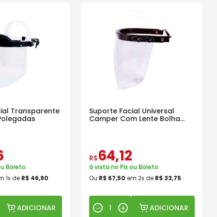
cial Transparente
Suporte Facial Universal
Polegadas
Camper Com Lente Bolha
Incolor
6
64
,
12
R$
ou Boleto
à vista no Pix ou Boleto
m
1
x de
R$
46
,
90
Ou
R$
67
,
50
em
2
x de
R$
33
,
75
ADICIONAR
ADICIONAR
－
＋