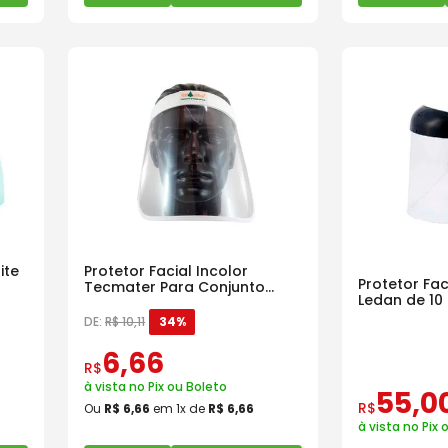
ite
Protetor Facial Incolor
Protetor Fa
Tecmater Para Conjunto
Ledan de 10
Herbicida
DE:
R$
10
,
11
34%
6
,
66
R$
à vista no Pix ou Boleto
55
,
0
R$
Ou
R$
6
,
66
em
1
x de
R$
6
,
66
à vista no Pix 