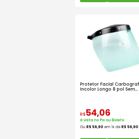
Protetor Facial Carbograf
Incolor Longo 8 pol Sem
Catraca
54
,
06
R$
à vista no Pix ou Boleto
Ou
R$
56
,
90
em
1
x de
R$
56
,
90