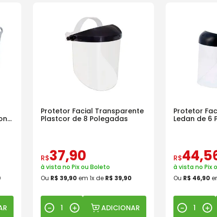
Protetor Facial Transparente
Protetor Fa
on
Plastcor de 8 Polegadas
Ledan de 6 
37
,
90
44
,
5
R$
R$
à vista no Pix ou Boleto
à vista no Pix 
0
Ou
R$
39
,
90
em
1
x de
R$
39
,
90
Ou
R$
46
,
90
e
AR
ADICIONAR
－
＋
－
＋