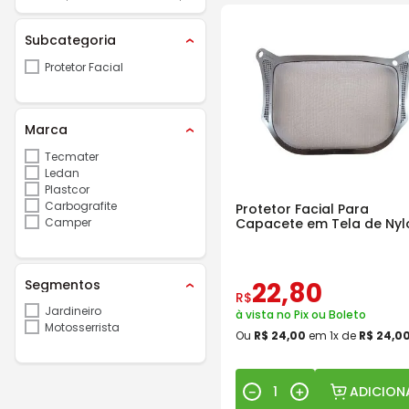
Subcategoria
Protetor Facial
Marca
Tecmater
Ledan
Plastcor
Carbografite
Protetor Facial Para
Camper
Capacete em Tela de Nyl
Tecmater
Segmentos
22
,
80
R$
Jardineiro
à vista no Pix ou Boleto
Motosserrista
Ou
R$
24
,
00
em
1
x de
R$
24
,
0
ADICION
－
＋