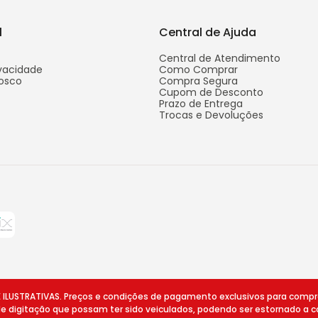
l
Central de Ajuda
Central de Atendimento
ivacidade
Como Comprar
osco
Compra Segura
Cupom de Desconto
Prazo de Entrega
Trocas e Devoluções
STRATIVAS. Preços e condições de pagamento exclusivos para compras v
 de digitação que possam ter sido veiculados, podendo ser estornado a c