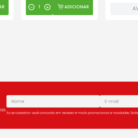
AR
ADICIONAR
－
＋
A
as:
Ao se cadastrar você concorda em receber e-mails promocionais e novidades. Sai