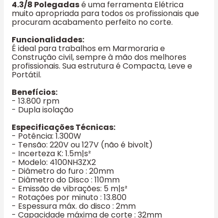
4.3/8 Polegadas
é uma ferramenta Elétrica
muito apropriada para todos os profissionais que
procuram acabamento perfeito no corte.
Funcionalidades:
É ideal para trabalhos em Marmoraria e
Construção civil, sempre à mão dos melhores
profissionais. Sua estrutura é Compacta, Leve e
Portátil.
Benefícios:
- 13.800 rpm
- Dupla isolação
Especificações Técnicas:
- Potência: 1.300W
- Tensão: 220V ou 127V (não é bivolt)
- Incerteza K: 1.5m|s²
- Modelo: 4100NH3ZX2
- Diâmetro do furo : 20mm
- Diâmetro do Disco : 110mm
- Emissão de vibrações: 5 m|s²
- Rotações por minuto : 13.800
- Espessura máx. do disco : 2mm
- Capacidade máxima de corte : 32mm