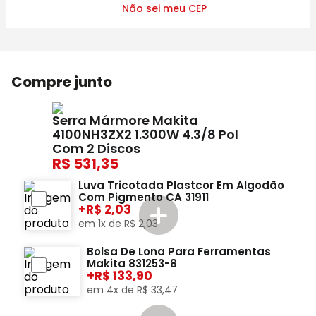
Não sei meu CEP
Compre junto
Serra Mármore Makita
4100NH3ZX2 1.300W 4.3/8 Pol
Com 2 Discos
531,35
Luva Tricotada Plastcor Em Algodão
Com Pigmento CA 31911
+
2,03
em
1
x de
R$
2
,
03
Bolsa De Lona Para Ferramentas
Makita 831253-8
+
133,90
em
4
x de
R$
33
,
47