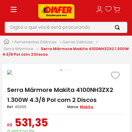
Digite o que você está procurando
TERMOS MAIS BUSCADOS
Ferramentas Elétricas
Serras Elétricas
1
º
motosserra
Serra Mármore
Serra Mármore Makita 4100NH3ZX2 1.300W
4.3/8 Pol com 2 Discos
2
º
furadeira
3
º
makita
4
º
parafusadeira
Serra Mármore Makita 4100NH3ZX2
5
º
vonixx
1.300W 4.3/8 Pol com 2 Discos
:
45896
Makita
531
,
35
R$
à vista no Pix