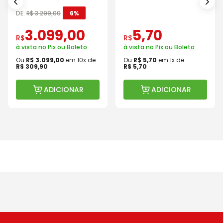
Baterias Carregador e
Com Válvula
Maleta
DE:
R$
3
.
299
,
00
6%
3
.
099
,
00
5
,
70
R$
R$
à vista no Pix ou Boleto
à vista no Pix ou Boleto
Ou
R$
3
.
099
,
00
em
10
x de
Ou
R$
5
,
70
em
1
x de
R$
309
,
90
R$
5
,
70
ADICIONAR
ADICIONAR