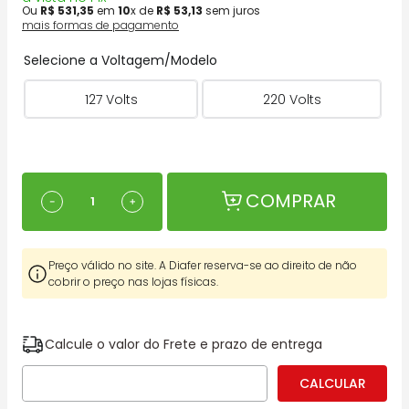
Ou
R$
531
,
35
em
10
x de
R$
53
,
13
sem juros
mais formas de pagamento
Selecione a Voltagem/Modelo
127 Volts
220 Volts
COMPRAR
－
＋
Preço válido no site. A Diafer reserva-se ao direito de não
cobrir o preço nas lojas físicas.
Calcule o valor do Frete e prazo de entrega