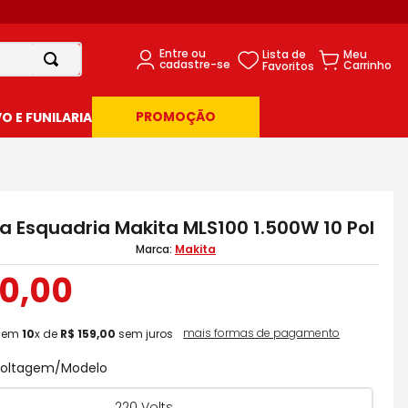
PROMOÇÃO
 E FUNILARIA
a Esquadria Makita MLS100 1.500W 10 Pol
Makita
0
,
00
mais formas de pagamento
em
10
x de
R$
159
,
00
sem juros
 Voltagem/Modelo
220 Volts