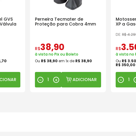
l GVS
Perneira Tecmater de
Motosser
Válvula
Proteção para Cobra 4mm
XP a Gas
18 Pol
DE:
R$
4
.
29
38
,
90
3
.
5
R$
R$
à vista no Pix ou Boleto
à vista no 
5
,
70
Ou
R$
38
,
90
em
1
x de
R$
38
,
90
Ou
R$
3
.
5
R$
350
,
00
ICIONAR
ADICIONAR
－
＋
－