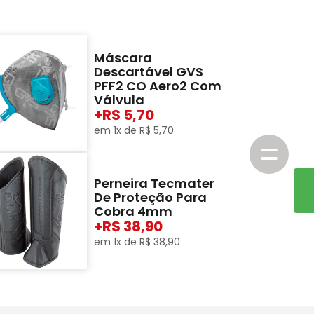
Máscara
Descartável GVS
PFF2 CO Aero2 Com
Válvula
+
5,70
em
1
x de
R$
5
,
70
Perneira Tecmater
De Proteção Para
Cobra 4mm
+
38,90
em
1
x de
R$
38
,
90