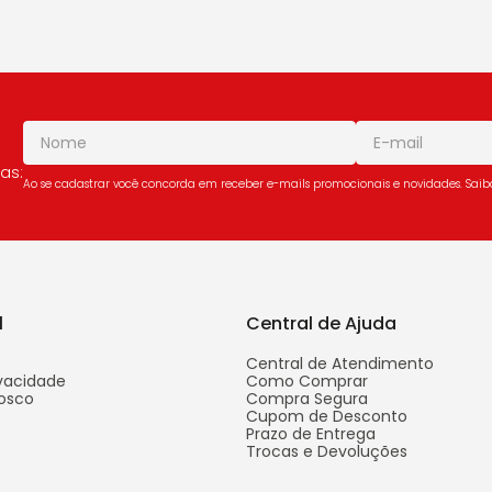
as:
Ao se cadastrar você concorda em receber e-mails promocionais e novidades. Sai
l
Central de Ajuda
Central de Atendimento
ivacidade
Como Comprar
osco
Compra Segura
Cupom de Desconto
Prazo de Entrega
Trocas e Devoluções