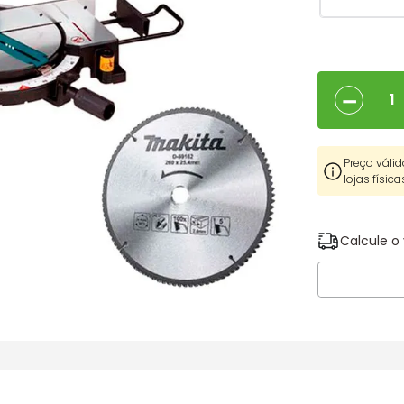
－
Preço válid
lojas física
Calcule o 