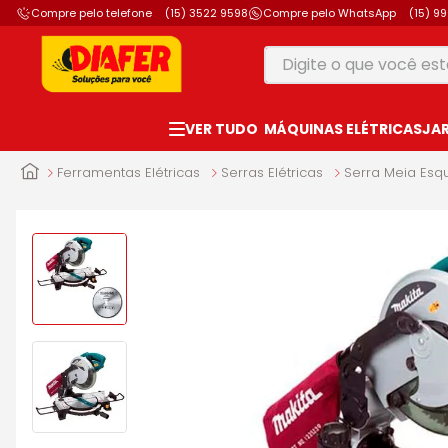
Compre pelo telefone
(15) 3522 9598
Compre pelo WhatsApp
(15) 9
Digite o que você está
TERMOS MAIS B
MÁQUINAS ELÉTRICAS
JA
1
º
motosserra
2
º
furadeira
Ferramentas Elétricas
Serras Elétricas
Serra Meia Esq
3
º
vonixx
4
º
makita
5
º
parafusadeira