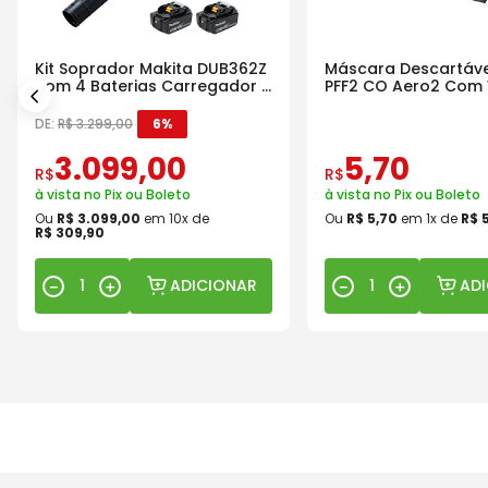
Kit Soprador Makita DUB362Z
Máscara Descartáve
com 4 Baterias Carregador e
PFF2 CO Aero2 Com 
Maleta
DE:
R$
3
.
299
,
00
6%
3
.
099
,
00
5
,
70
R$
R$
à vista no Pix ou Boleto
à vista no Pix ou Boleto
Ou
R$
3
.
099
,
00
em
10
x de
Ou
R$
5
,
70
em
1
x de
R$
R$
309
,
90
ADICIONAR
AD
－
＋
－
＋