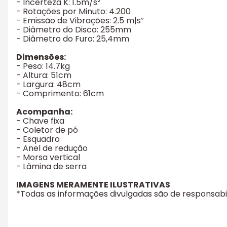
- Incerteza K: 1.5m/s²
- Rotações por Minuto: 4.200
- Emissão de Vibrações: 2.5 m|s²
- Diâmetro do Disco: 255mm
- Diâmetro do Furo: 25,4mm
Dimensões:
- Peso: 14.7kg
- Altura: 51cm
- Largura: 48cm
- Comprimento: 61cm
Acompanha:
- Chave fixa
- Coletor de pó
- Esquadro
- Anel de redução
- Morsa vertical
- Lâmina de serra
IMAGENS MERAMENTE ILUSTRATIVAS
*Todas as informações divulgadas são de responsab