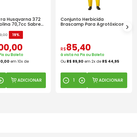
ra Husqvarna 372
Conjunto Herbicida
olina 70,7cc Sabre
Brascamp Para Agrotóxicos
30 Lavagens
9
,
00
19%
00
,
00
85
,
40
R$
Pix ou Boleto
à vista no Pix ou Boleto
00
,
00
em
10
x de
Ou
R$
89
,
90
em
2
x de
R$
44
,
95
ADICIONAR
ADICIONAR
＋
－
＋