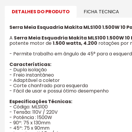
DETALHES DO PRODUTO
FICHA TECNICA
Serra Meia Esquadria Makita MLS100 1.500W 10 
A
Serra Meia Esquadria Makita MLS100 1.500W 10
potente motor de
1.500 watts, 4.200
rotações por 
- Permite trabalho em ângulo de 45° para a esquerda,
Características:
- Dupla isolação
- Freio instantâneo
- Adaptável a coletor
- Corte chanfrado para esquerda
- Fácil de usar e possui ótimo desempenho
Especificações Técnicas:
- Código: MLS100
- Tensão: 110V / 220V
- Potência : 1500W
- 90º: 75 x 130mm
- 45º: 75 x 90mm