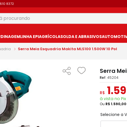
9610 8372
 procurando
USCADOS
RDINAGEM
LINHA EPI
AGRÍCOLA
SOLDA E ABRASIVOS
AUTOMOTIVO
uadria
Serra Meia Esquadria Makita MLS100 1.500W 10 Pol
Serra Mei
:
45204
1
.
59
R$
à vista no Pix
Ou
R$
1
.
590
,
00
Selecione a