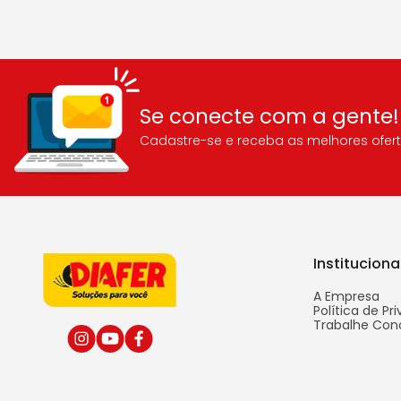
Se conecte com a gente!
Cadastre-se e receba as melhores ofert
Instituciona
A Empresa
Política de Pr
Trabalhe Con